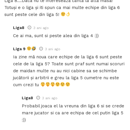
Liga 8….Dacă nu te interesează cântă la altă masă!
Totuși e o liga și iti spun ca mai multe echipe din liga 6
sunt peste cele din liga 5!
Liga8
3 ani ago
Ce ai ma, sunt si peste alea din liga 4 :))
Liga 9
3 ani ago
Ia zine mă noua care echipe de la liga 6 sunt peste
cele de la liga 5? Toate sunt praf sunt numai scoruri
de maidan multe nu au nici cabine sa se schimbe
jucătorii și arbitrii e greu la liga 5 cumetre nu este
cum crezi tu
Liga8
3 ani ago
Probabil joaca el la vreuna din liga 6 si se crede
mare jucator si ca are echipa de cel putin liga 5
:))