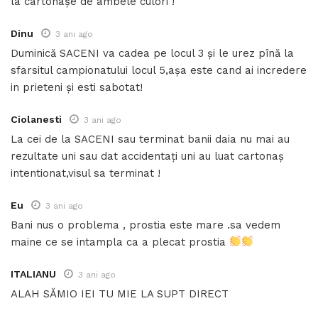
la cartonașe de ambele culori !
Dinu
3 ani ago
Duminică SACENI va cadea pe locul 3 și le urez pînă la
sfarsitul campionatului locul 5,așa este cand ai incredere
in prieteni și esti sabotat!
Ciolanesti
3 ani ago
La cei de la SACENI sau terminat banii daia nu mai au
rezultate uni sau dat accidentați uni au luat cartonaș
intentionat,visul sa terminat !
Eu
3 ani ago
Bani nus o problema , prostia este mare .sa vedem
maine ce se intampla ca a plecat prostia
ITALIANU
3 ani ago
ALAH SĂMIO IEI TU MIE LA SUPT DIRECT