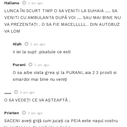
Italianu
3 ani ago
LUNCA ÎN SCURT TIMP O SA VENITI LA SUHAIA ….. SA
VENITI CU AMBULANTA DUPĂ VOI …. SAU MAI BINE NU
VA PREZENTAȚI . O SA FIE MACELLLLL . DIN AUTOBUZ
VA LOM
Alah
3 ani ago
Ii iei la supt .pisatule ce esti
Purani
3 ani ago
O sa aibe viata grea și la PURANI, aia 2 3 prosti si
smardoi mai bine nu veniți
,,,,,,
3 ani ago
O SA VEDEȚI CE VA AȘTEAPTĂ .
Prieten
3 ani ago
SACENI aveți grijă cum jucați ca PEIA este nașul vostru