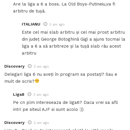
Are la liga a 6 a boss. La Old Boys-Putineiu,va fi
arbitru de tușă.
ITALIANU
3 ani ago
Este cel mai slab arbitru și cel mai prost arbitru
din județ George Botoghină Gigi a ajuns tocmai la
liga a 6 a să arbitreze și la tușă slab rău acest
arbitru
Discovery
3 ani ago
Delegari liga 6 nu aveți în program sa postați? Sau e
mult de scris?
Liga8
3 ani ago
Pe cn plm intereseaza de liga6? Daca vrei sa afli
intri pe siteul AJF si sunt acolo :))
Discovery
3 ani ago