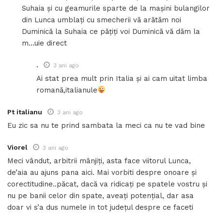
Suhaia și cu geamurile sparte de la mașini bulangilor
din Lunca umblați cu smecherii vă arătăm noi
Duminică la Suhaia ce pățiți voi Duminică vă dăm la
m…uie direct
.
3 ani ago
Ai stat prea mult prin Italia și ai cam uitat limba
romană,italianule
Pt italianu
3 ani ago
Eu zic sa nu te prind sambata la meci ca nu te vad bine
Viorel
3 ani ago
Meci vândut, arbitrii mânjiți, asta face viitorul Lunca,
de’aia au ajuns pana aici. Mai vorbiti despre onoare și
corectitudine..păcat, dacă va ridicați pe spatele vostru și
nu pe banii celor din spate, aveați potențial, dar asa
doar vi s’a dus numele in tot județul despre ce faceti