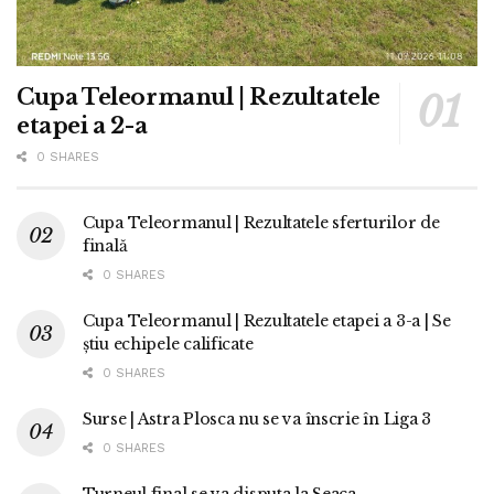
Cupa Teleormanul | Rezultatele
etapei a 2-a
0 SHARES
Cupa Teleormanul | Rezultatele sferturilor de
finală
0 SHARES
Cupa Teleormanul | Rezultatele etapei a 3-a | Se
știu echipele calificate
0 SHARES
Surse | Astra Plosca nu se va înscrie în Liga 3
0 SHARES
Turneul final se va disputa la Seaca