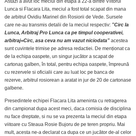
Astazi a avut loc meciul din etapa a 22-a dintre Viitorul
Lunca si Flacara Lita, meciul a fost total scapat din mana
de arbitrul Ovidiu Marinel din Rosiorii de Vede. Sursele
care ne-au transmis detalii de la meciul respectiv:
”Circ la
Lunca, Arbitraj Pro Lunca ca pe timpul cooperativei,
arbitraj=Circ, asa ceva nu am vazut niciodata”
acestea
sunt cuvintele trimise pe adresa redactiei. De menționat ca
de la echipa oaspete, un singur jucător a scapat de
cartonaș galben, în total, pentru echipa oaspete, împreună
cu rezervele si oficialii care au luat loc pe banca de
rezerve, arbitrul rosiorean a aratat in jur de 20 de cartonase
galbene.
Presedintele echipei Flacara Lita ameninta cu retragerea
din campionat dupa acest meci, daca comisia de disciplina
nu face dreptate, si nu se va prezenta la meciul din etapa
viitoare cu Steaua Rosie Bujoru de pe teren propriu. Mai
mult, acesta ne-a declarat ca dupa ce un jucător de-al celor