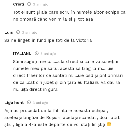
Cristi
3 ani ago
Tot ei sunt și aia care scriu în numele altor echipe ca
ne omoară când venim la ei și tot așa
Luis
3 ani ago
Sa ne lingeti in fund !pe toti de la Victoria
ITALIANU
3 ani ago
Sămi sugeți mie p…….ula direct și care vă scrieți în
numele meu pe saitul acesta să trag la m…..uie
direct fraerilor ce sunteți m…..uie psd și pnl primari
de că…cat din județ și din țară eu Italianu vă dau la
m…uiță direct în gură
Liga henț
3 ani ago
Așa au procedat de la înființare aceasta echipa ,
aceleași brigăzii de Roșiori, același scandal , doar atât
știu , liga a 4-a este departe de voi stați liniștiți