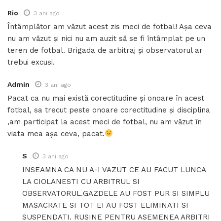
Rio
3 ani ago
Întâmplător am văzut acest zis meci de fotbal! Așa ceva
nu am văzut și nici nu am auzit să se fi întâmplat pe un
teren de fotbal. Brigada de arbitraj și observatorul ar
trebui excusi.
Admin
3 ani ago
Pacat ca nu mai există corectitudine și onoare în acest
fotbal, sa trecut peste onoare corectitudine și disciplina
,am participat la acest meci de fotbal, nu am văzut în
viata mea așa ceva, pacat.
S
3 ani ago
INSEAMNA CA NU A-I VAZUT CE AU FACUT LUNCA
LA CIOLANESTI CU ARBITRUL SI
OBSERVATORUL.GAZDELE AU FOST PUR SI SIMPLU
MASACRATE SI TOT EI AU FOST ELIMINATI SI
SUSPENDATI. RUSINE PENTRU ASEMENEA ARBITRI