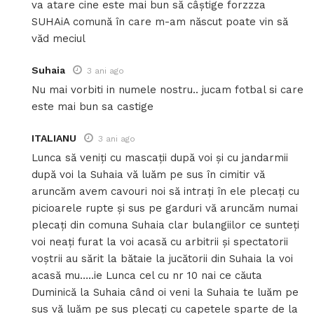
va atare cine este mai bun să câștige forzzza
SUHAiA comună în care m-am născut poate vin să
văd meciul
Suhaia
3 ani ago
Nu mai vorbiti in numele nostru.. jucam fotbal si care
este mai bun sa castige
ITALIANU
3 ani ago
Lunca să veniți cu mascații după voi și cu jandarmii
după voi la Suhaia vă luăm pe sus în cimitir vă
aruncăm avem cavouri noi să intrați în ele plecați cu
picioarele rupte și sus pe garduri vă aruncăm numai
plecați din comuna Suhaia clar bulangiilor ce sunteți
voi neați furat la voi acasă cu arbitrii și spectatorii
voștrii au sărit la bătaie la jucătorii din Suhaia la voi
acasă mu…..ie Lunca cel cu nr 10 nai ce căuta
Duminică la Suhaia când oi veni la Suhaia te luăm pe
sus vă luăm pe sus plecați cu capetele sparte de la