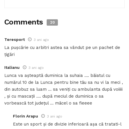
Comments
20
Teresport
3 ani ago
La pușcărie cu arbitri astea sa vândut pe un pachet de
țigări
Italianu
3 ani ago
Lunca va așteaptă duminica la suhaia …. băiatul cu
numărul 10 de la Lunca pentru bine tău sa nu vi la meci ,
din autobuz sa luam … sa veniți cu ambulanta după voiiiii
, și cu mascații …. după meciul de duminica o sa
vorbească tot județul … măcel o sa fieeee
Florin Arapu
3 ani ago
Este un sport și de divizie inferioară așa că tratati-l