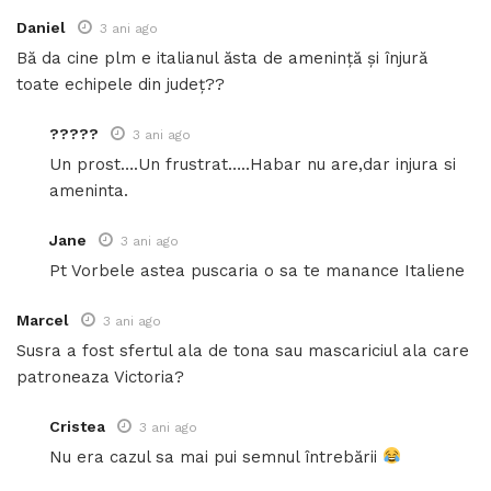
Daniel
3 ani ago
Bă da cine plm e italianul ăsta de amenință și înjură
toate echipele din județ??
?????
3 ani ago
Un prost….Un frustrat…..Habar nu are,dar injura si
ameninta.
Jane
3 ani ago
Pt Vorbele astea puscaria o sa te manance Italiene
Marcel
3 ani ago
Susra a fost sfertul ala de tona sau mascariciul ala care
patroneaza Victoria?
Cristea
3 ani ago
Nu era cazul sa mai pui semnul întrebării