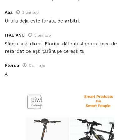
Aaa
3 ani ago
Urluiu deja este furata de arbitri.
ITALIANU
3 ani ago
Sămio sugi direct Florine dăte în slobozul meu de
retardat ce ești țărănușe ce ești tu
Florea
3 ani ago
A