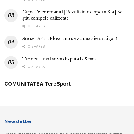
Cupa Teleormanul | Rezultatele etapei a 3-a | Se
știu echipele calificate
0 SHARES
Surse | Astra Plosca nu se va înscrie în Liga 3
0 SHARES
Turneul final se va disputa la Seaca
0 SHARES
COMUNITATEA TereSport
Newsletter
Ramai informat! Aboneaza-te si primesti informatii in timp