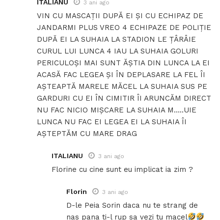
ITALIANU
3 ani ago
VIN CU MASCAȚII DUPĂ EI ȘI CU ECHIPAZ DE
JANDARMI PLUS VREO 4 ECHIPAZE DE POLIȚIE
DUPĂ EI LA SUHAIA LA STADION LE ȚÂRÂIE
CURUL LUI LUNCA 4 IAU LA SUHAIA GOLURI
PERICULOȘI MAI SUNT ĂȘTIA DIN LUNCA LA EI
ACASĂ FAC LEGEA ȘI ÎN DEPLASARE LA FEL ÎI
AȘTEAPTĂ MARELE MĂCEL LA SUHAIA SUS PE
GARDURI CU EI ÎN CIMITIR ÎI ARUNCĂM DIRECT
NU FAC NICIO MIȘCARE LA SUHAIA M…..UIE
LUNCA NU FAC EI LEGEA EI LA SUHAIA ÎI
AȘTEPTĂM CU MARE DRAG
ITALIANU
3 ani ago
Florine cu cine sunt eu implicat ia zim ?
Florin
3 ani ago
D-le Peia Sorin daca nu te strang de
nas pana ti-l rup sa vezi tu macel