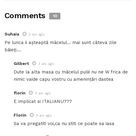
Comments
10
Suhaia
3 ani ago
Pe lunca ii așteaptă măcelul… mai sunt câteva zile
băieți….
Gilbert
3 ani ago
Dute la alta masa cu măcelul puliii nu ne W frica de
nimic vaide capu vostru cu amenințări dastea
florin
3 ani ago
E implicat si ITALIANU???
Florin
3 ani ago
Sa va pregatiti voi,ca nu stiti ce poate sa iasa