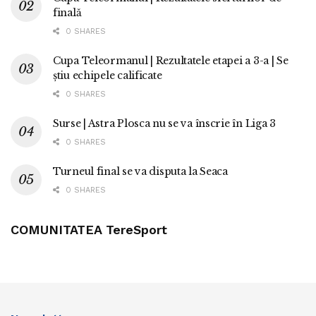
finală
0 SHARES
Cupa Teleormanul | Rezultatele etapei a 3-a | Se
știu echipele calificate
0 SHARES
Surse | Astra Plosca nu se va înscrie în Liga 3
0 SHARES
Turneul final se va disputa la Seaca
0 SHARES
COMUNITATEA TereSport