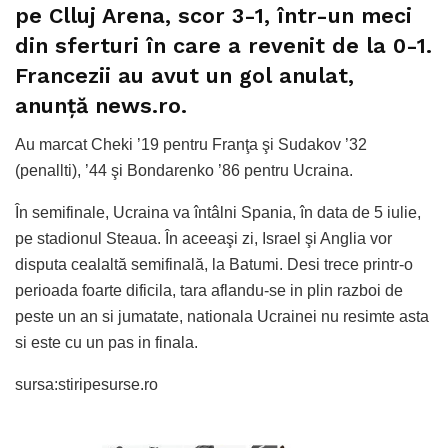
pe Clluj Arena, scor 3-1, într-un meci
din sferturi în care a revenit de la 0-1.
Francezii au avut un gol anulat,
anunță news.ro.
Au marcat Cheki ’19 pentru Franţa şi Sudakov ’32
(penallti), ’44 şi Bondarenko ’86 pentru Ucraina.
În semifinale, Ucraina va întâlni Spania, în data de 5 iulie,
pe stadionul Steaua. În aceeaşi zi, Israel şi Anglia vor
disputa cealaltă semifinală, la Batumi. Desi trece printr-o
perioada foarte dificila, tara aflandu-se in plin razboi de
peste un an si jumatate, nationala Ucrainei nu resimte asta
si este cu un pas in finala.
sursa:stiripesurse.ro