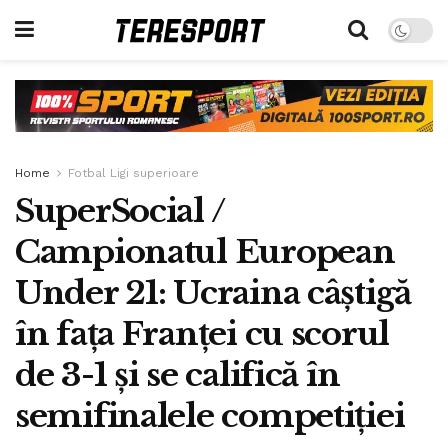
Home
Fotbal Ligi superioare
SuperSocial /
Campionatul European
Under 21: Ucraina câștigă
în fața Franței cu scorul
de 3-1 și se califică în
semifinalele competiției