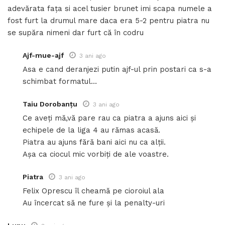
adevărata fața si acel tusier brunet imi scapa numele a
fost furt la drumul mare daca era 5-2 pentru piatra nu
se supăra nimeni dar furt că în codru
Ajf-mue-ajf
3 ani ago
Asa e cand deranjezi putin ajf-ul prin postari ca s-a
schimbat formatul…
Taiu Dorobanțu
3 ani ago
Ce aveți mă,vă pare rau ca piatra a ajuns aici și
echipele de la liga 4 au rămas acasă.
Piatra au ajuns fără bani aici nu ca alții.
Așa ca ciocul mic vorbiți de ale voastre.
Piatra
3 ani ago
Felix Oprescu îl cheamă pe cioroiul ala
Au încercat să ne fure și la penalty-uri