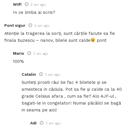
Wtf!
3 ani ago
In ce limba ai scris?
Pont sigur
3 ani ago
Atenție la tragerea la sorți, sunt cărțile facute sa fie
finala buzescu – nanov, bilele sunt calde
pont
Mario
3 ani ago
100%
Catalin
3 ani ago
Sunteți prosti rău! Se fac 4 biletele și se
amesteca in căciula. Pot sa fie și calde ca la 40
grade Celsius afara , cum sa fie? Alo AJF-ul ,
bagati-le in congelator! Numai păcălici se bagă
in seama pe aici!
Adi
3 ani ago