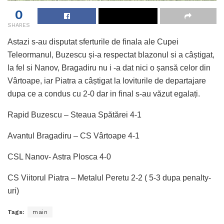
0
SHARES
Astazi s-au disputat sferturile de finala ale Cupei
Teleormanul, Buzescu și-a respectat blazonul si a câștigat,
la fel si Nanov, Bragadiru nu i -a dat nici o șansă celor din
Vârtoape, iar Piatra a câștigat la loviturile de departajare
dupa ce a condus cu 2-0 dar in final s-au văzut egalați.
Rapid Buzescu – Steaua Spătărei 4-1
Avantul Bragadiru – CS Vârtoape 4-1
CSL Nanov- Astra Plosca 4-0
CS Viitorul Piatra – Metalul Peretu 2-2 ( 5-3 dupa penalty-
uri)
Tags:
main