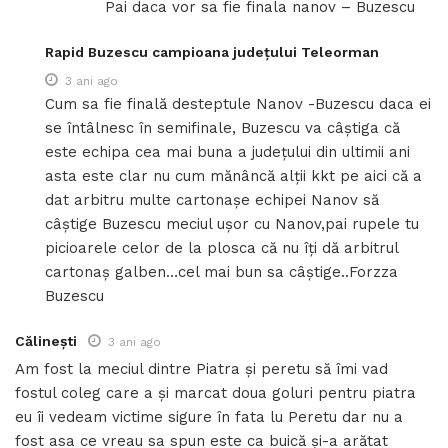
Pai daca vor sa fie finala nanov – Buzescu
Rapid Buzescu campioana județului Teleorman
3 ani ago
Cum sa fie finală desteptule Nanov -Buzescu daca ei
se întâlnesc în semifinale, Buzescu va câștiga că
este echipa cea mai buna a județului din ultimii ani
asta este clar nu cum mănâncă alții kkt pe aici că a
dat arbitru multe cartonașe echipei Nanov să
câștige Buzescu meciul ușor cu Nanov,pai rupele tu
picioarele celor de la plosca că nu îți dă arbitrul
cartonaș galben…cel mai bun sa câștige..Forzza
Buzescu
Călinești
3 ani ago
Am fost la meciul dintre Piatra și peretu să îmi vad
fostul coleg care a și marcat doua goluri pentru piatra
eu îi vedeam victime sigure în fata lu Peretu dar nu a
fost asa ce vreau sa spun este ca buică și-a arătat