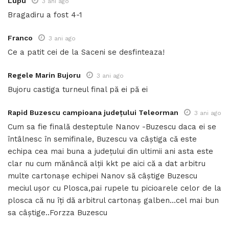
Lupu
3 ani ago
Bragadiru a fost 4-1
Franco
3 ani ago
Ce a patit cei de la Saceni se desfinteaza!
Regele Marin Bujoru
3 ani ago
Bujoru castiga turneul final pă ei pă ei
Rapid Buzescu campioana județului Teleorman
3 ani ago
Cum sa fie finală desteptule Nanov -Buzescu daca ei se
întâlnesc în semifinale, Buzescu va câștiga că este
echipa cea mai buna a județului din ultimii ani asta este
clar nu cum mănâncă alții kkt pe aici că a dat arbitru
multe cartonașe echipei Nanov să câștige Buzescu
meciul ușor cu Plosca,pai rupele tu picioarele celor de la
plosca că nu îți dă arbitrul cartonaș galben…cel mai bun
sa câștige..Forzza Buzescu