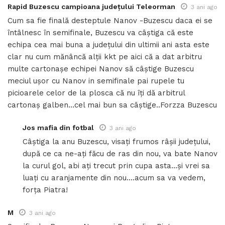
Rapid Buzescu campioana județului Teleorman
3 ani ago
Cum sa fie finală desteptule Nanov -Buzescu daca ei se
întâlnesc în semifinale, Buzescu va câștiga că este
echipa cea mai buna a județului din ultimii ani asta este
clar nu cum mănâncă alții kkt pe aici că a dat arbitru
multe cartonașe echipei Nanov să câștige Buzescu
meciul ușor cu Nanov in semifinale pai rupele tu
picioarele celor de la plosca că nu îți dă arbitrul
cartonaș galben…cel mai bun sa câștige..Forzza Buzescu
Jos mafia din fotbal
3 ani ago
Câștiga la anu Buzescu, visați frumos râșii județului,
după ce ca ne-ați făcu de ras din nou, va bate Nanov
la curul gol, abi ați trecut prin cupa asta…și vrei sa
luați cu aranjamente din nou….acum sa va vedem,
forța Piatra!
M
3 ani ago