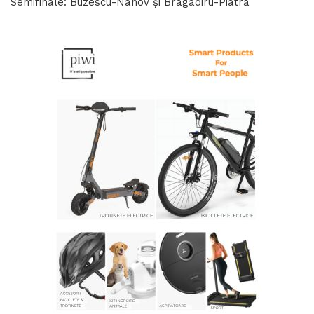
Semifinale: Buzescu-Nanov și Bragadiru-Piatra