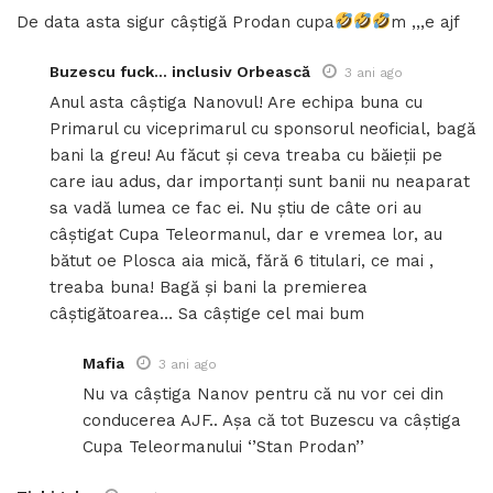
De data asta sigur câștigă Prodan cupa
m ,,,e ajf
Buzescu fuck… inclusiv Orbească
3 ani ago
Anul asta câștiga Nanovul! Are echipa buna cu
Primarul cu viceprimarul cu sponsorul neoficial, bagă
bani la greu! Au făcut și ceva treaba cu băieții pe
care iau adus, dar importanți sunt banii nu neaparat
sa vadă lumea ce fac ei. Nu știu de câte ori au
câștigat Cupa Teleormanul, dar e vremea lor, au
bătut oe Plosca aia mică, fără 6 titulari, ce mai ,
treaba buna! Bagă și bani la premierea
câștigătoarea… Sa câștige cel mai bum
Mafia
3 ani ago
Nu va câștiga Nanov pentru că nu vor cei din
conducerea AJF.. Așa că tot Buzescu va câștiga
Cupa Teleormanului ‘’Stan Prodan’’