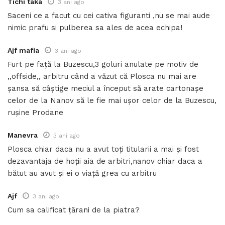
Tichi taka
3 ani ago
Saceni ce a facut cu cei cativa figuranti ,nu se mai aude
nimic prafu si pulberea sa ales de acea echipa!
Ajf mafia
3 ani ago
Furt pe față la Buzescu,3 goluri anulate pe motiv de
,,offside,, arbitru când a văzut că Plosca nu mai are
șansa să câștige meciul a început să arate cartonașe
celor de la Nanov să le fie mai ușor celor de la Buzescu,
rușine Prodane
Manevra
3 ani ago
Plosca chiar daca nu a avut toți titularii a mai și fost
dezavantaja de hoții aia de arbitri,nanov chiar daca a
bătut au avut și ei o viață grea cu arbitru
Ajf
3 ani ago
Cum sa calificat țărani de la piatra?