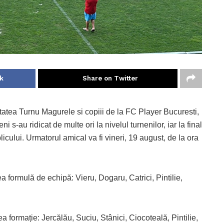
k
Share on Twitter
tatea Turnu Magurele si copiii de la FC Player Bucuresti,
ni s-au ridicat de multe ori la nivelul turnenilor, iar la final
icului. Urmatorul amical va fi vineri, 19 august, de la ora
 formulă de echipă: Vieru, Dogaru, Catrici, Pintilie,
formație: Jercălău, Suciu, Stânici, Ciocoteală, Pintilie,