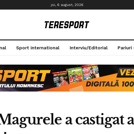
joi, 6 august, 2026
nal
Sport international
Interviu/Editorial
Pariuri
Magurele a castigat 