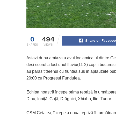
0
494
Share on Faceboo
SHARES
VIEWS
Astazi dupa amiaza a avut loc amicalul dintre Ce
desi scorul a fost unul fluviu(11-2) copiii bucureste
au parasit terenul cu fruntea sus in aplauzele publ
20:00 cu Progresul Fundulea.
Echipa noastră începe prima repriză în următoarea
Dinu, Ioniță, Guță, Drăghici, Xhixho, Ilie, Tudor.
CSM Cetatea, începe a doua repriză în următoarea 