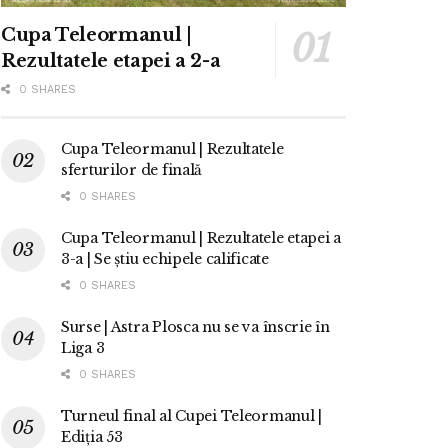
Cupa Teleormanul |
Rezultatele etapei a 2-a
0 SHARES
Cupa Teleormanul | Rezultatele
sferturilor de finală
0 SHARES
Cupa Teleormanul | Rezultatele etapei a
3-a | Se știu echipele calificate
0 SHARES
Surse | Astra Plosca nu se va înscrie în
Liga 3
0 SHARES
Turneul final al Cupei Teleormanul |
Ediția 53