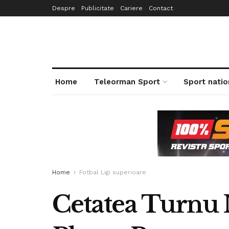
Despre
Publicitate
Cariere
Contact
Home
Teleorman Sport
Sport natio
Home
Fotbal Ligi superioare
Cetatea Turnu 