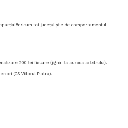
i imparțial!!oricum tot județul știe de comportamentul
nalizare 200 lei fiecare (jigniri la adresa arbitrului):
iori (CS Viitorul Piatra).