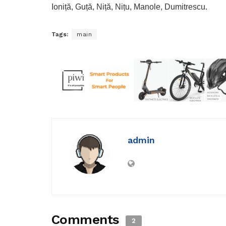
Ioniță, Guță, Niță, Nițu, Manole, Dumitrescu.
Tags:
main
admin
Comments
2