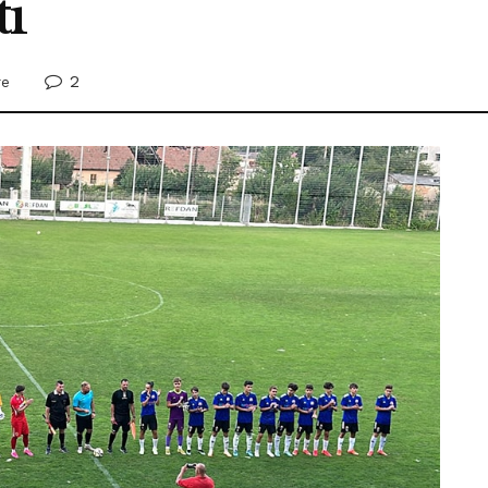
ti
2
re