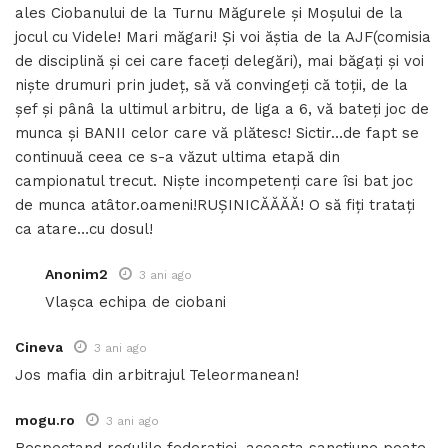
ales Ciobanului de la Turnu Măgurele și Moșului de la
jocul cu Videle! Mari măgari! Și voi ăștia de la AJF(comisia
de disciplină și cei care faceți delegări), mai băgați și voi
niște drumuri prin județ, să vă convingeți că toții, de la
șef și pânâ la ultimul arbitru, de liga a 6, vă bateți joc de
munca și BANII celor care vă plătesc! Sictir…de fapt se
continuuă ceea ce s-a văzut ultima etapă din
campionatul trecut. Niște incompetenți care îsi bat joc
de munca atâtor.oameni!RUȘINICĂĂĂĂ! O să fiți tratați
ca atare…cu dosul!
Anonim2
3 ani ago
Vlașca echipa de ciobani
Cineva
3 ani ago
Jos mafia din arbitrajul Teleormanean!
mogu.ro
3 ani ago
Respectand regulile federatiei, aceasta sanctiune poate