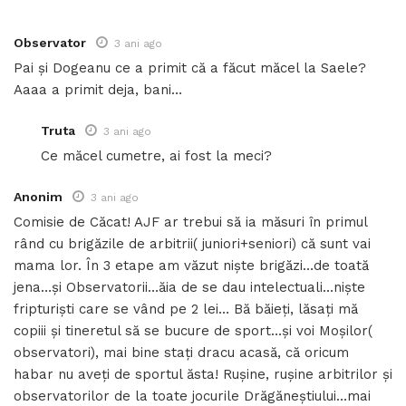
Observator
3 ani ago
Pai și Dogeanu ce a primit că a făcut măcel la Saele?
Aaaa a primit deja, bani…
Truta
3 ani ago
Ce măcel cumetre, ai fost la meci?
Anonim
3 ani ago
Comisie de Căcat! AJF ar trebui să ia măsuri în primul
rând cu brigăzile de arbitrii( juniori+seniori) că sunt vai
mama lor. În 3 etape am văzut niște brigăzi…de toată
jena…și Observatorii…ăia de se dau intelectuali…niște
fripturiști care se vând pe 2 lei… Bă băieți, lăsați mă
copiii și tineretul să se bucure de sport…și voi Moșilor(
observatori), mai bine stați dracu acasă, că oricum
habar nu aveți de sportul ăsta! Rușine, rușine arbitrilor și
observatorilor de la toate jocurile Drăgăneștiului…mai