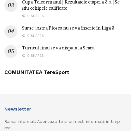
Cupa Teleormanul | Rezultatele etapei a 3-a | Se
știu echipele calificate
0 SHARES
Surse | Astra Plosca nu se va înscrie în Liga 3
0 SHARES
Turneul final se va disputa la Seaca
0 SHARES
COMUNITATEA TereSport
Newsletter
Ramai informat! Aboneaza-te si primesti informatii in timp
real!