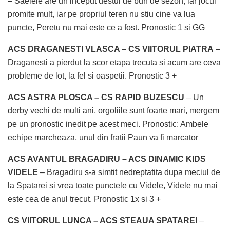
– Saelele are un inceput destul de bun de sezon, iar jocul
promite mult, iar pe propriul teren nu stiu cine va lua
puncte, Peretu nu mai este ce a fost. Pronostic 1 si GG
ACS DRAGANESTI VLASCA – CS VIITORUL PIATRA
–
Draganesti a pierdut la scor etapa trecuta si acum are ceva
probleme de lot, la fel si oaspetii. Pronostic 3 +
ACS ASTRA PLOSCA – CS RAPID BUZESCU
– Un
derby vechi de multi ani, orgoliile sunt foarte mari, mergem
pe un pronostic inedit pe acest meci. Pronostic: Ambele
echipe marcheaza, unul din fratii Paun va fi marcator
ACS AVANTUL BRAGADIRU – ACS DINAMIC KIDS
VIDELE
– Bragadiru s-a simtit nedreptatita dupa meciul de
la Spatarei si vrea toate punctele cu Videle, Videle nu mai
este cea de anul trecut. Pronostic 1x si 3 +
CS VIITORUL LUNCA – ACS STEAUA SPATAREI
–