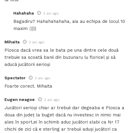
Hahahaha
3 ani ago
Bagadiru? Hahahahahaha, aia au echipa de locul 10
maxim :))))
Mihaita
3 ani ago
Plosca dacă vrea sa le bata pe una dintre cele două
trebuie sa scoată banii din buzunaru lu floricel și să
aducă jucătorii serioși
Spectator
3 ani ago
Foarte corect. Mihaita
Eugen neagoe
3 ani ago
Jucători serioși chiar ar trebuii dar degeaba e Plosca a
doua din județ la buget dacă nu investesc in nimic mai
ales în sport,ei în schimb aduc jucători slabi ca Nr 17
chichi de zici că e sterling ar trebuii aduși jucători ca