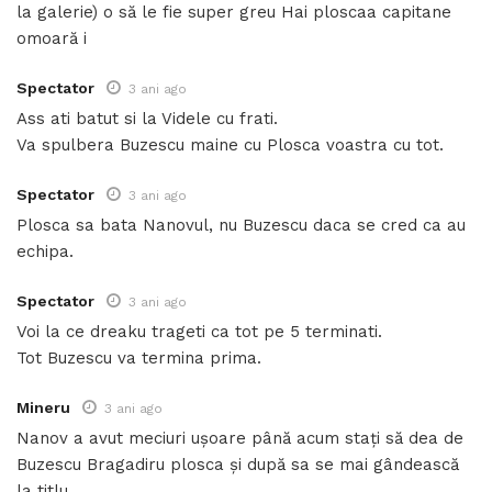
la galerie) o să le fie super greu Hai ploscaa capitane
omoară i
Spectator
3 ani ago
Ass ati batut si la Videle cu frati.
Va spulbera Buzescu maine cu Plosca voastra cu tot.
Spectator
3 ani ago
Plosca sa bata Nanovul, nu Buzescu daca se cred ca au
echipa.
Spectator
3 ani ago
Voi la ce dreaku trageti ca tot pe 5 terminati.
Tot Buzescu va termina prima.
Mineru
3 ani ago
Nanov a avut meciuri ușoare până acum stați să dea de
Buzescu Bragadiru plosca și după sa se mai gândească
la titlu