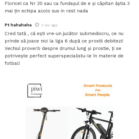
Floricel ca Nr 20 sau ca fundașul de e și căpitan ăștia 3
mai țin echipa acolo sus in rest nada
Pt hahahaha
3 ani ago
Cred tată , că ești vre-un jucător submediocru, ce nu
prinde să joace nici la liga 6 după ce prostii debitezi!
Vechiul proverb despre drumul lung și prostie, ți se
potrivește perfect superspecialistu-le în materie de
fotbal!