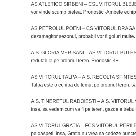
AS ATLETICO SIRBENI – CSL VIITORUL BLEJESTI –
vor vinde scump pielea. Pronostic -Ambele ech
AS PETROLUL POENI – CS VIITORUL DRAGANE
dezamagitor sezonul, probabil vor fi goluri multe
A.S. GLORIA MERISANI – AS VIITORUL BUTESTI –
redutabila pe propriul teren. Pronostic 4+
AS VIITORUL TALPA – A.S. RECOLTA SFINTESTI – 
Talpa este o echipa de temut pe propriul teren, 
A.S. TINERETUL RADOIESTI – A.S. VIITORUL VAL
insa, sa vedem cum va fi pe teren, gazdele trebui
AS VIITORUL GRATIA – FCS VIITORUL PERII BROS
pe oaspeti, insa, Gratia nu vrea sa cedeze pun