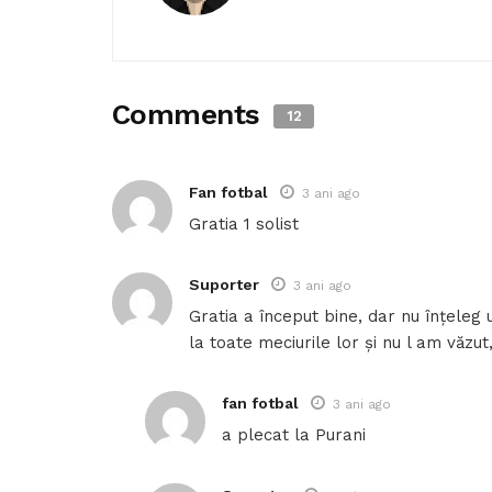
Comments
12
Fan fotbal
3 ani ago
Gratia 1 solist
Suporter
3 ani ago
Gratia a început bine, dar nu înțeleg 
la toate meciurile lor și nu l am văzut
fan fotbal
3 ani ago
a plecat la Purani