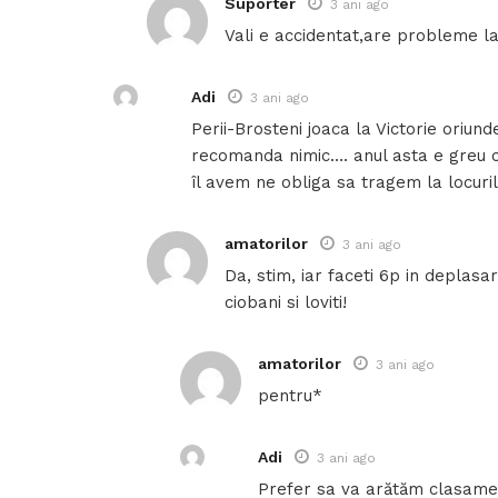
Suporter
3 ani ago
Vali e accidentat,are probleme la
Adi
3 ani ago
Perii-Brosteni joaca la Victorie oriund
recomanda nimic…. anul asta e greu cu
îl avem ne obliga sa tragem la locurile
amatorilor
3 ani ago
Da, stim, iar faceti 6p in deplasa
ciobani si loviti!
amatorilor
3 ani ago
pentru*
Adi
3 ani ago
Prefer sa va arătăm clasamen