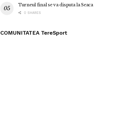
Turneul final se va disputa la Seaca
0 SHARES
COMUNITATEA TereSport