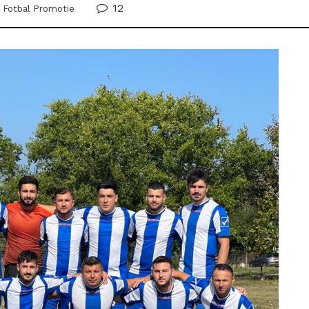
12
,
Fotbal Promotie