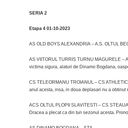
SERIA 2
Etapa 4 01-10-2023
AS OLD BOYS ALEXANDRIA – A.S. OLTUL BE
AS VIITORUL TURRIS TURNU MAGURELE – A.S.
victima sigura, alaturi de Dinamo Bogdana, oaspeti
CS TELEORMANU TROIANUL – CS ATHLETIC SEG
anul acesta, insa, in doua deplasari nu a obtinut 
ACS OLTUL PLOPII SLAVITESTI – CS STEAUA DRAC
Dracea a plecat ca din tun sezonul acesta. Prono
AS DINAMO BOGDANA – STA