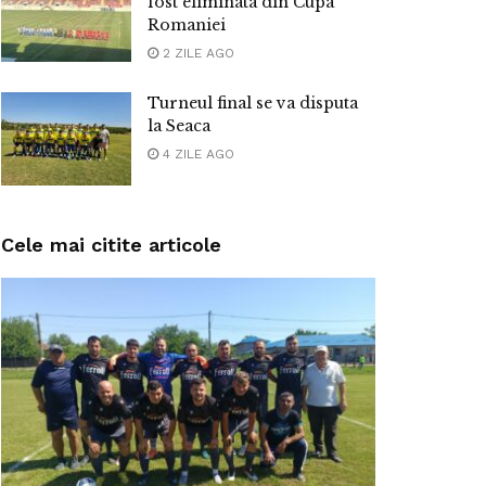
fost eliminata din Cupa
Romaniei
2 ZILE AGO
Turneul final se va disputa
la Seaca
4 ZILE AGO
Cele mai citite articole