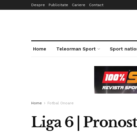
Despre
Publicitate
Cariere
Contact
Home
Teleorman Sport
Sport natio
Home
Fotbal Onoare
Liga 6 | Pronos