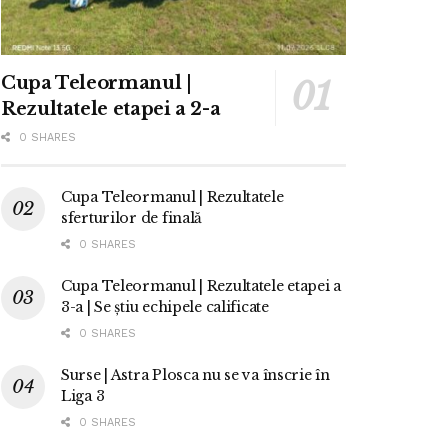
Cupa Teleormanul |
Rezultatele etapei a 2-a
0 SHARES
Cupa Teleormanul | Rezultatele
sferturilor de finală
0 SHARES
Cupa Teleormanul | Rezultatele etapei a
3-a | Se știu echipele calificate
0 SHARES
Surse | Astra Plosca nu se va înscrie în
Liga 3
0 SHARES