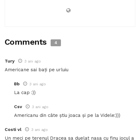
Comments
4
Tury
3 ani ago
Americane sai bați pe urluiu
Bb
3 ani ago
La cap :))
Csv
3 ani ago
Americanu din câte știu joaca și pe la Videle:)))
Costi vl
3 ani ago
Un meci pe terenul Dracea sa duelat nașa cu finu jocul a