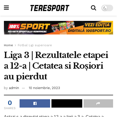
Home
Fotbal Ligi superioare
Liga 3 | Rezultatele etapei
a 12-a | Cetatea si Roșiori
au pierdut
by
admin
10 noiembrie, 2023
0
SHARES
Astazi s-a disputat etapa a 12-a a ligii a 3-a, Cetatea a