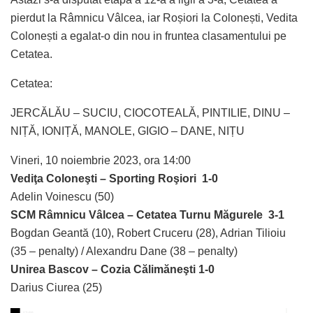
pierdut la Râmnicu Vâlcea, iar Roșiori la Colonești, Vedita
Colonești a egalat-o din nou in fruntea clasamentului pe
Cetatea.
Cetatea:
JERCĂLĂU – SUCIU, CIOCOTEALĂ, PINTILIE, DINU –
NIȚĂ, IONIȚĂ, MANOLE, GIGIO – DANE, NIȚU
Vineri, 10 noiembrie 2023, ora 14:00
Vediţa Coloneşti – Sporting Roşiori 1-0
Adelin Voinescu (50)
SCM Râmnicu Vâlcea – Cetatea Turnu Măgurele 3-1
Bogdan Geantă (10), Robert Cruceru (28), Adrian Tilioiu
(35 – penalty) / Alexandru Dane (38 – penalty)
Unirea Bascov – Cozia Călimăneşti 1-0
Darius Ciurea (25)