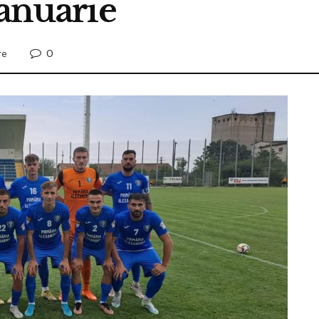
ianuarie
0
re