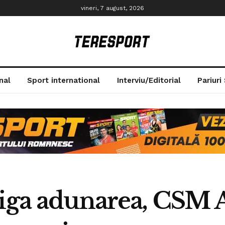
vineri, 7 august, 2026
nal
Sport international
Interviu/Editorial
Pariuri
riga adunarea, CSM 