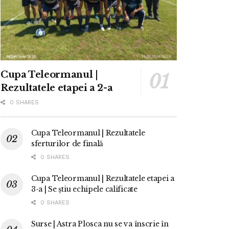
Cupa Teleormanul |
Rezultatele etapei a 2-a
0 SHARES
Cupa Teleormanul | Rezultatele
sferturilor de finală
0 SHARES
Cupa Teleormanul | Rezultatele etapei a
3-a | Se știu echipele calificate
0 SHARES
Surse | Astra Plosca nu se va înscrie în