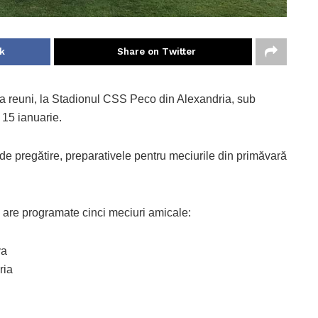
k
Share on Twitter
 reuni, la Stadionul CSS Peco din Alexandria, sub
 15 ianuarie.
de pregătire, preparativele pentru meciurile din primăvară
are programate cinci meciuri amicale:
va
ria