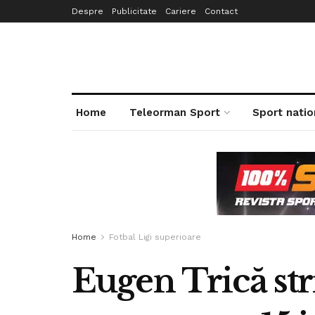
Despre
Publicitate
Cariere
Contact
Home
Teleorman Sport
Sport natio
Home
Fotbal Ligi superioare
Eugen Trică st