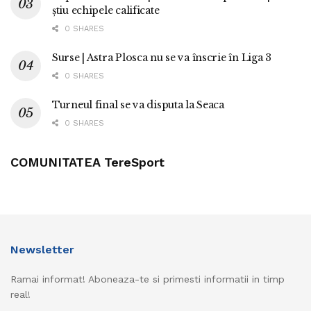
știu echipele calificate
0 SHARES
Surse | Astra Plosca nu se va înscrie în Liga 3
0 SHARES
Turneul final se va disputa la Seaca
0 SHARES
COMUNITATEA TereSport
Newsletter
Ramai informat! Aboneaza-te si primesti informatii in timp
real!