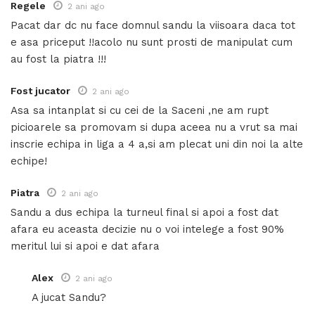
Regele
2 ani ago
Pacat dar dc nu face domnul sandu la viisoara daca tot
e asa priceput !!acolo nu sunt prosti de manipulat cum
au fost la piatra !!!
Fost jucator
2 ani ago
Asa sa intanplat si cu cei de la Saceni ,ne am rupt
picioarele sa promovam si dupa aceea nu a vrut sa mai
inscrie echipa in liga a 4 a,si am plecat uni din noi la alte
echipe!
Piatra
2 ani ago
Sandu a dus echipa la turneul final si apoi a fost dat
afara eu aceasta decizie nu o voi intelege a fost 90%
meritul lui si apoi e dat afara
Alex
2 ani ago
A jucat Sandu?