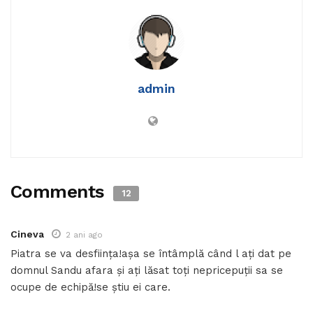
admin
Comments
12
Cineva
2 ani ago
Piatra se va desființa!așa se întâmplă când l ați dat pe
domnul Sandu afara și ați lăsat toți nepricepuții sa se
ocupe de echipă!se știu ei care.