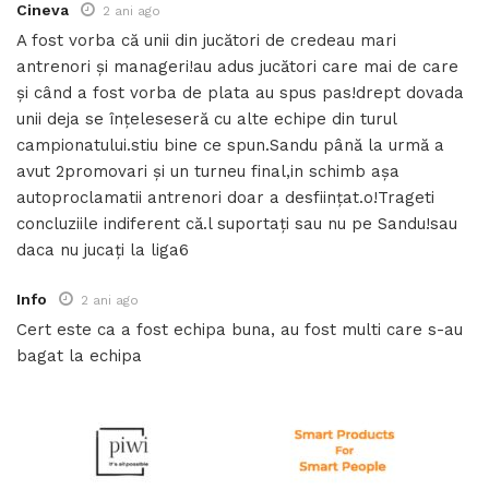
Cineva
2 ani ago
A fost vorba că unii din jucători de credeau mari
antrenori și manageri!au adus jucători care mai de care
și când a fost vorba de plata au spus pas!drept dovada
unii deja se înțeleseseră cu alte echipe din turul
campionatului.stiu bine ce spun.Sandu până la urmă a
avut 2promovari și un turneu final,in schimb așa
autoproclamatii antrenori doar a desființat.o!Trageti
concluziile indiferent că.l suportați sau nu pe Sandu!sau
daca nu jucați la liga6
Info
2 ani ago
Cert este ca a fost echipa buna, au fost multi care s-au
bagat la echipa