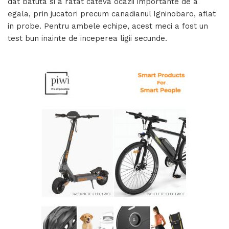
dat batuta si a ratat cateva ocazii importante de a
egala, prin jucatori precum canadianul Igninobaro, aflat
in probe. Pentru ambele echipe, acest meci a fost un
test bun inainte de inceperea ligii secunde.