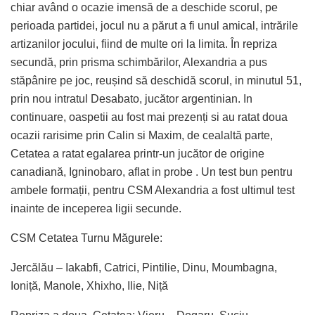
chiar având o ocazie imensă de a deschide scorul, pe
perioada partidei, jocul nu a părut a fi unul amical, intrările
artizanilor jocului, fiind de multe ori la limita. În repriza
secundă, prin prisma schimbărilor, Alexandria a pus
stăpânire pe joc, reușind să deschidă scorul, in minutul 51,
prin nou intratul Desabato, jucător argentinian. In
continuare, oaspetii au fost mai prezenți si au ratat doua
ocazii rarisime prin Calin si Maxim, de cealaltă parte,
Cetatea a ratat egalarea printr-un jucător de origine
canadiană, Igninobaro, aflat in probe . Un test bun pentru
ambele formații, pentru CSM Alexandria a fost ultimul test
inainte de inceperea ligii secunde.
CSM Cetatea Turnu Măgurele:
Jercălău – Iakabfi, Catrici, Pintilie, Dinu, Moumbagna,
Ioniță, Manole, Xhixho, Ilie, Niță