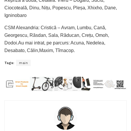
Repriza a doua, Cetatea: Vieru – Dogaru, Suciu,
Ciocoteală, Dinu, Nițu, Popescu, Pleșa, Xhixho, Dane,
Igninobaro
CSM Alexandria: Cristică – Avram, Lumbu, Cană,
Georgescu, Răsdan, Sala, Răducan, Crețu, Omoh,
Dodoi.Au mai intrat, pe parcurs: Acuna, Nedelea,
Desabato, Călin,Maxim, Tîrnacop.
Tags:
main