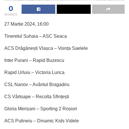
0
SHARES
27 Martie 2024, 16:00
Tineretul Suhaia – ASC Seaca
ACS Drăgănești Vlașca – Voința Saelele
Inter Purani – Rapid Buzescu
Rapid Urluiu – Victoria Lunca
CSL Nanov – Avântul Bragadiru
CS Vârtoape – Recolta Sfințești
Gloria Merișani – Sporting 2 Roșiori
ACS Putineiu – Dinamic Kids Videle