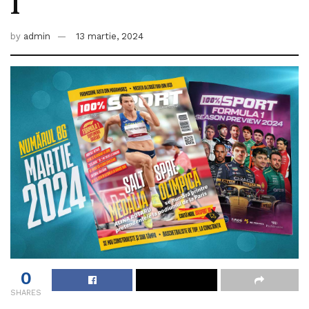
1
by
admin
13 martie, 2024
0
SHARES