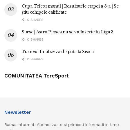
Cupa Teleormanul | Rezultatele etapei a 3-a | Se
știu echipele calificate
0 SHARES
Surse | Astra Plosca nu se va înscrie în Liga 3
0 SHARES
Turneul final se va disputa la Seaca
0 SHARES
COMUNITATEA TereSport
Newsletter
Ramai informat! Aboneaza-te si primesti informatii in timp