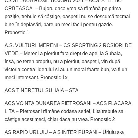
CS STEAUA ROSIE BUJORU 2021 – ACS ATLETIC
ORBEASCA – Bujoru daca vrea să rămână pe prima
poziție, trebuie să câștige, oaspeții nu se descurcă tocmai
bine în deplasări, pare un meci facil pentru gazde.
Pronostic 1
A.S. VULTURII MERENI – CS SPORTING 2 ROSIORI DE
VEDE – Mereni a pierdut fara drept de apel la Suhaia,
însă, pe teren propriu, nu a pierdut, oaspeții, vin după
victoria contra liderului si au un moral foarte bun, va fi un
meci interesant. Pronostic 1x
ACS TINERETUL SUHAIA – STA
ACS VOINTA DUNAREA PIETROSANI – ACS FLACARA
LITA – Pietrosani rămâne codașa seriei, Lita trebuie sa
câștige acest meci, chiar daca nu vrea. Pronostic 2
AS RAPID URLUIU – A S INTER PURANI – Urluiu s-a