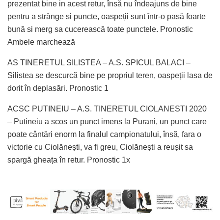
prezentat bine in acest retur, însă nu îndeajuns de bine
pentru a strânge si puncte, oaspeții sunt într-o pasă foarte
bună si merg sa cucerească toate punctele. Pronostic
Ambele marchează
AS TINERETUL SILISTEA – A.S. SPICUL BALACI –
Silistea se descurcă bine pe propriul teren, oaspeții lasa de
dorit în deplasări. Pronostic 1
ACSC PUTINEIU – A.S. TINERETUL CIOLANESTI 2020
– Putineiu a scos un punct imens la Purani, un punct care
poate cântări enorm la finalul campionatului, însă, fara o
victorie cu Ciolănești, va fi greu, Ciolănești a reușit sa
spargă gheața în retur. Pronostic 1x