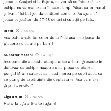
joace la Gaujani și la Bujoru, nu vor să se întoarcă, iar
echipa nu va mai exista în scurt timp. Păcat ca primarul
și Ivanof își bat joc de cetățenii comunei. Au ajuns să
joace cu jucători de 57-58 de ani și cu alții pe fals.
Bratu
2 ani ago
Asa este cinste lor celor de la Pietrosani se joaca de
placere nu ca alti pe bani !
Suporter Mereni
2 ani ago
Incepand din aceasta etaapa orice arbitru greseste in
defavoarea echipei noastre o sa plece cu picioru’ in
punga! M-am saturat sa ii aud mereu pe copiii astia ca
se plang de arbitrajele din deplasarre. Asa ca mare
grija „fluericilor”
Liga a 6-a!
2 ani ago
Hai si la liga a 6-a te rugam!