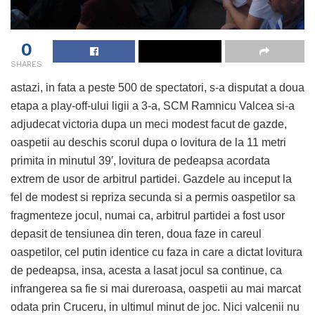
0
SHARES
astazi, in fata a peste 500 de spectatori, s-a disputat a doua
etapa a play-off-ului ligii a 3-a, SCM Ramnicu Valcea si-a
adjudecat victoria dupa un meci modest facut de gazde,
oaspetii au deschis scorul dupa o lovitura de la 11 metri
primita in minutul 39′, lovitura de pedeapsa acordata
extrem de usor de arbitrul partidei. Gazdele au inceput la
fel de modest si repriza secunda si a permis oaspetilor sa
fragmenteze jocul, numai ca, arbitrul partidei a fost usor
depasit de tensiunea din teren, doua faze in careul
oaspetilor, cel putin identice cu faza in care a dictat lovitura
de pedeapsa, insa, acesta a lasat jocul sa continue, ca
infrangerea sa fie si mai dureroasa, oaspetii au mai marcat
odata prin Cruceru, in ultimul minut de joc. Nici valcenii nu