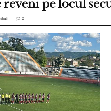
 reveni pe locul sec
0
otbal1