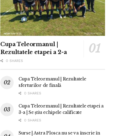
Cupa Teleormanul |
Rezultatele etapei a 2-a
0 SHARES
Cupa Teleormanul | Rezultatele
sferturilor de finală
0 SHARES
Cupa Teleormanul | Rezultatele etapei a
3-a | Se știu echipele calificate
0 SHARES
Surse | Astra Plosca nu se va înscrie în