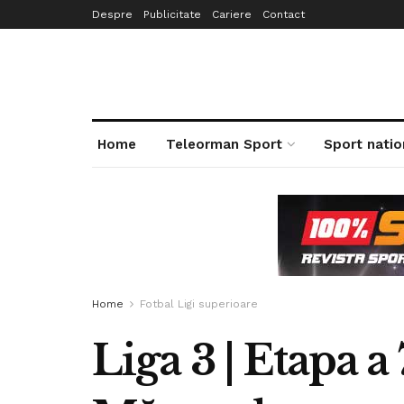
Despre
Publicitate
Cariere
Contact
Home
Teleorman Sport
Sport natio
Home
Fotbal Ligi superioare
Liga 3 | Etapa a