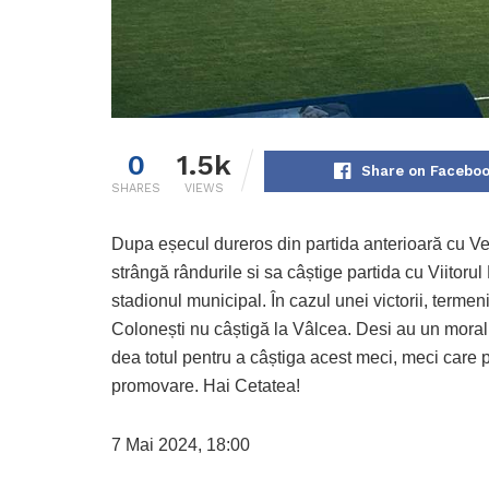
0
1.5k
Share on Facebo
SHARES
VIEWS
Dupa eșecul dureros din partida anterioară cu Ve
strângă rândurile si sa câștige partida cu Viitoru
stadionul municipal. În cazul unei victorii, termen
Colonești nu câștigă la Vâlcea. Desi au un moral
dea totul pentru a câștiga acest meci, meci care poa
promovare. Hai Cetatea!
7 Mai 2024, 18:00