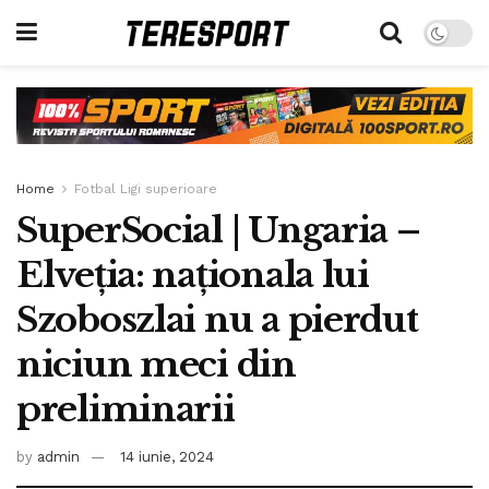
Home
Fotbal Ligi superioare
SuperSocial | Ungaria –
Elveția: naționala lui
Szoboszlai nu a pierdut
niciun meci din
preliminarii
by
admin
14 iunie, 2024