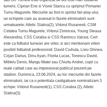
turneni, Ciprian Ene si Viorel Stancu cu sprijinul Primariei
Turnu Magurele. Meciurile au fost in spiritul fair-play-ului,
iar echipele care au avansat in fazele eliminatorii sunt
urmatoarele: Atletic Slatina(2), Viitorul Rusanesti, CSM
Cetatea Turnu Magurele, Viitorul Zimnicea, Young Steaua
Alexandria, CSS Corabia si CSS Ramnicu Valcea. Cert
este ca fotbalul turnean are viitor, si aici mentionam viitori
posibili fotbalisti profesionisti: David Ciuhuta, Liviu Ghinea,
Cirjan Darius, Dinu Ayan, Florita Lucas, Tonescu David,
Mititelu Denis, Mangu Matei sau Chiurtu Andrei, copii cu
reale calitati care au impresionat publicul prezent pe
stadion. Duminica, 23.06.2024, au loc meciurile din fazele
eliminatorii, iar ca o potentiala castigatoare nominalizam 3
echipe: Viitorul Rusanesti(1), CSS Corabia (2), Atletic
Slatina(3).