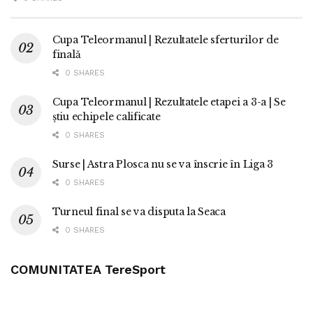
Cupa Teleormanul | Rezultatele sferturilor de
finală
0 SHARES
Cupa Teleormanul | Rezultatele etapei a 3-a | Se
știu echipele calificate
0 SHARES
Surse | Astra Plosca nu se va înscrie în Liga 3
0 SHARES
Turneul final se va disputa la Seaca
0 SHARES
COMUNITATEA TereSport