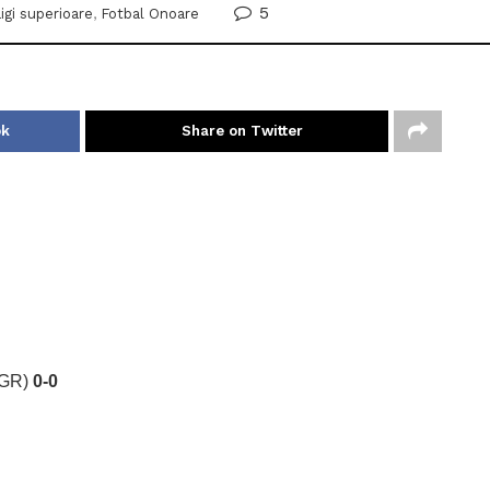
5
igi superioare
,
Fotbal Onoare
ok
Share on Twitter
( GR)
0-0