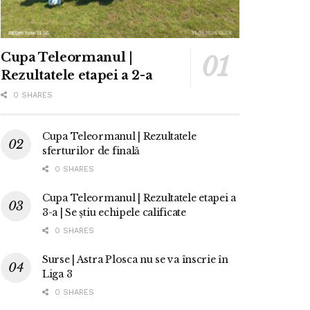
Cupa Teleormanul |
Rezultatele etapei a 2-a
0 SHARES
Cupa Teleormanul | Rezultatele
sferturilor de finală
0 SHARES
Cupa Teleormanul | Rezultatele etapei a
3-a | Se știu echipele calificate
0 SHARES
Surse | Astra Plosca nu se va înscrie în
Liga 3
0 SHARES