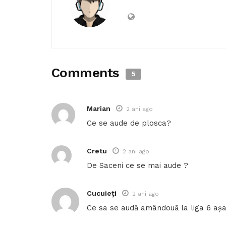
Comments
5
Marian
2 ani ago
Ce se aude de plosca?
Cretu
2 ani ago
De Saceni ce se mai aude ?
Cucuieți
2 ani ago
Ce sa se audă amândouă la liga 6 aș