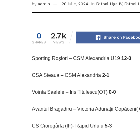
by
admin
28 iulie, 2024
in
Fotbal Liga IV
,
Fotbal L
0
2.7k
Share on Facebo
SHARES
VIEWS
Sporting Roșiori – CSM Alexandria U19
12-0
CSA Steaua – CSM Alexandria
2-1
Vointa Saelele – Iris Titulescu(OT)
0-0
Avantul Bragadiru – Victoria Adunații Copăceni
CS Ciorogârla (IF)- Rapid Urluiu
5-3