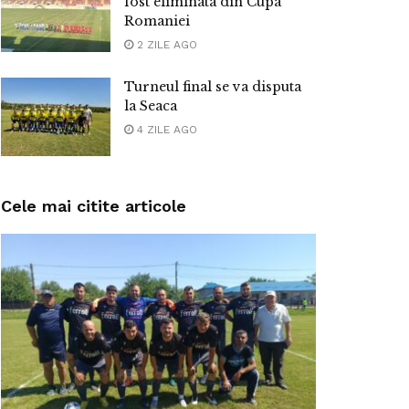
fost eliminata din Cupa
Romaniei
2 ZILE AGO
Turneul final se va disputa
la Seaca
4 ZILE AGO
Cele mai citite articole