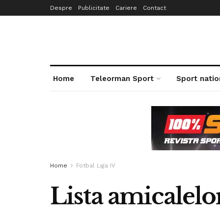
Despre
Publicitate
Cariere
Contact
Home
Teleorman Sport
Sport natio
Home
Fotbal Liga IV
Lista amicalelo