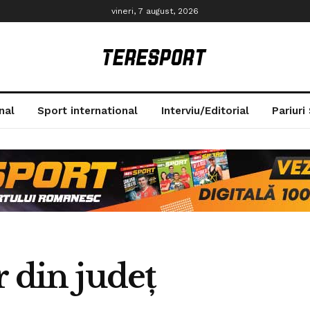
vineri, 7 august, 2026
nal
Sport international
Interviu/Editorial
Pariuri
r din județ