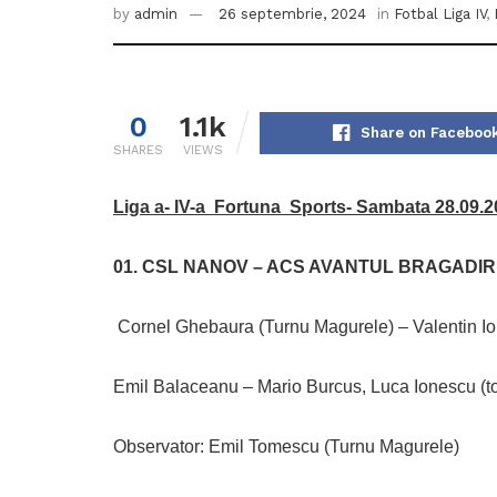
by
admin
26 septembrie, 2024
in
Fotbal Liga IV
,
0
1.1k
Share on Faceboo
SHARES
VIEWS
Liga a- IV-a Fortuna Sports- Sambata 28.09.20
01. CSL NANOV – ACS AVANTUL BRAGADI
Cornel Ghebaura (Turnu Magurele) – Valentin Ior
Emil Balaceanu – Mario Burcus, Luca Ionescu (tot
Observator: Emil Tomescu (Turnu Magurele)