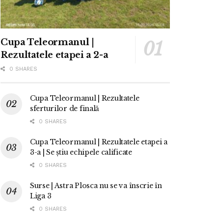
Cupa Teleormanul |
Rezultatele etapei a 2-a
0 SHARES
Cupa Teleormanul | Rezultatele
sferturilor de finală
0 SHARES
Cupa Teleormanul | Rezultatele etapei a
3-a | Se știu echipele calificate
0 SHARES
Surse | Astra Plosca nu se va înscrie în
Liga 3
0 SHARES