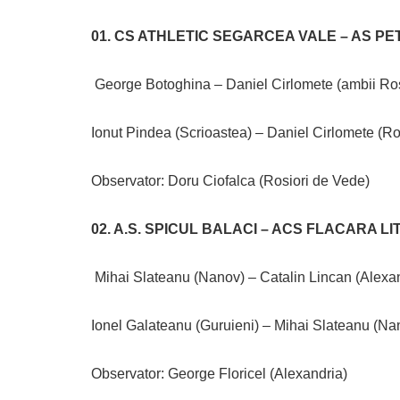
01. CS ATHLETIC SEGARCEA VALE – AS P
George Botoghina – Daniel Cirlomete (ambii Rosi
Ionut Pindea (Scrioastea) – Daniel Cirlomete (Ros
Observator: Doru Ciofalca (Rosiori de Vede)
02. A.S. SPICUL BALACI – ACS FLACARA L
Mihai Slateanu (Nanov) – Catalin Lincan (Alexand
Ionel Galateanu (Guruieni) – Mihai Slateanu (Nan
Observator: George Floricel (Alexandria)