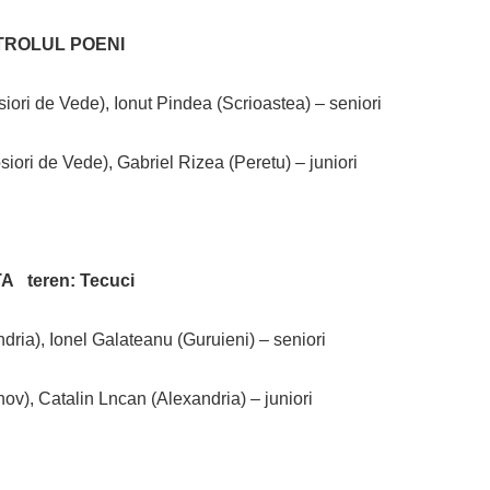
ETROLUL POENI
ori de Vede), Ionut Pindea (Scrioastea) – seniori
iori de Vede), Gabriel Rizea (Peretu) – juniori
ITA
teren: Tecuci
ria), Ionel Galateanu (Guruieni) – seniori
ov), Catalin Lncan (Alexandria) – juniori