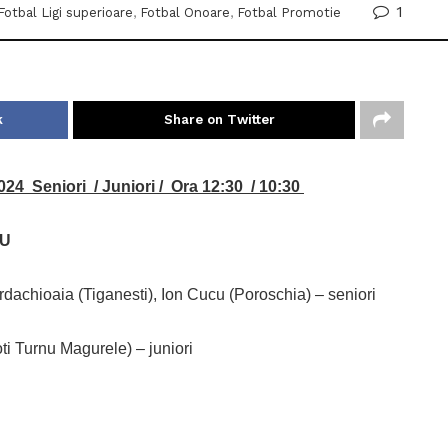
1
Fotbal Ligi superioare
,
Fotbal Onoare
,
Fotbal Promotie
k
Share on Twitter
24 Seniori / Juniori / Ora 12:30 / 10:30
RU
dachioaia (Tiganesti), Ion Cucu (Poroschia) – seniori
i Turnu Magurele) – juniori