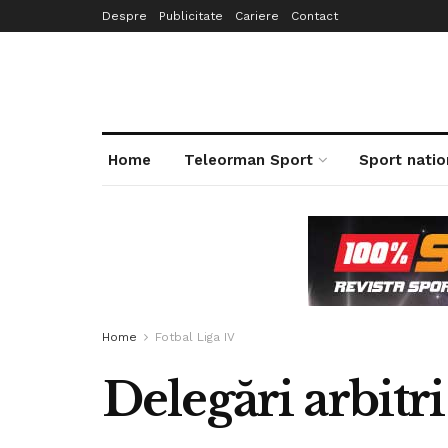
Despre
Publicitate
Cariere
Contact
Home
Teleorman Sport
Sport natio
Home
Fotbal Liga IV
Delegări arbitri