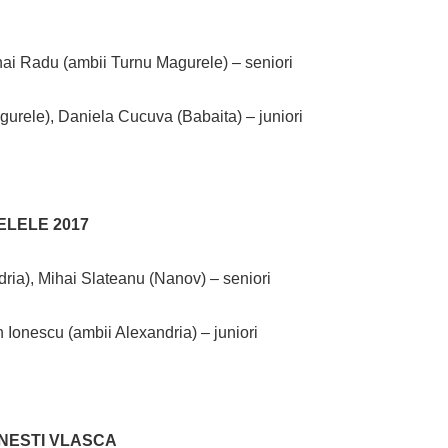
ai Radu (ambii Turnu Magurele) – seniori
urele), Daniela Cucuva (Babaita) – juniori
AELELE 2017
ia), Mihai Slateanu (Nanov) – seniori
 Ionescu (ambii Alexandria) – juniori
ANESTI VLASCA