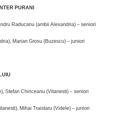
 INTER PURANI
ndru Raducanu (ambii Alexandria) – seniori
ria), Marian Grosu (Buzescu) – juniori
LUIU
), Stefan Chiriceanu (Vitanesti) – seniori
anesti), Mihai Traistaru (Videle) – juniori