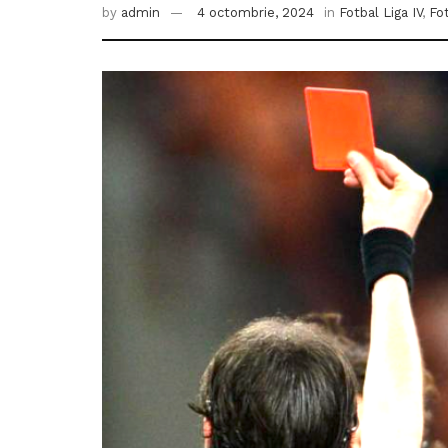
by
admin
4 octombrie, 2024
in
Fotbal Liga IV
,
Fot