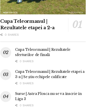
Cupa Teleormanul |
Rezultatele etapei a 2-a
0 SHARES
Cupa Teleormanul | Rezultatele
sferturilor de finală
0 SHARES
Cupa Teleormanul | Rezultatele etapei a
3-a | Se știu echipele calificate
0 SHARES
Surse | Astra Plosca nu se va înscrie în
Liga 3
0 SHARES