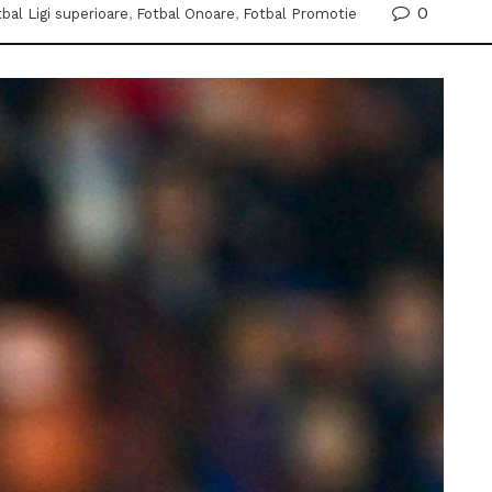
0
bal Ligi superioare
,
Fotbal Onoare
,
Fotbal Promotie