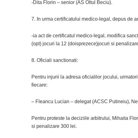
-Dita Florin – senior (AS Oltul Beciu).
7. In urma certificatului medico-legal, depus de 
-ia act de certificatul medico-legal, modifica san
(opt) jocuri la 12 (doisprezece)jocuri si penalizare
8. Oficiali sanctionati:
Pentru injurii la adresa oficialilor jocului, urmator
fiecare:
– Fleancu Lucian – delegat (ACSC Putineiu), Necu
Pentru proteste la deciziile arbitrului, Mihaita F
si penalizare 300 lei.