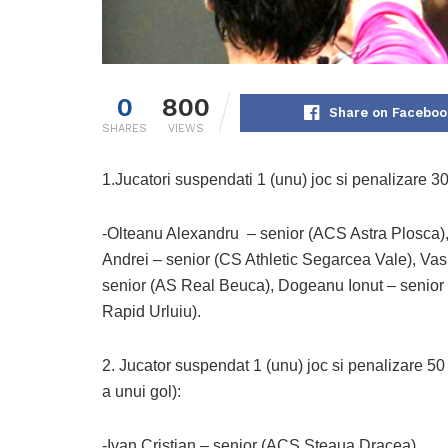
0
800
Share on Faceboo
SHARES
VIEWS
1.Jucatori suspendati 1 (unu) joc si penalizare 30
-Olteanu Alexandru – senior (ACS Astra Plosca),
Andrei – senior (CS Athletic Segarcea Vale), Vas
senior (AS Real Beuca), Dogeanu Ionut – senior (
Rapid Urluiu).
2. Jucator suspendat 1 (unu) joc si penalizare 50 
a unui gol):
-Ivan Cristian – senior (ACS Steaua Dracea).