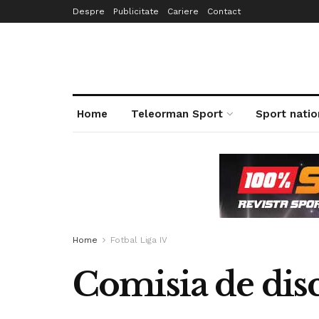
Despre
Publicitate
Cariere
Contact
Home
Teleorman Sport
Sport natio
Home
Fotbal Liga IV
Comisia de disc