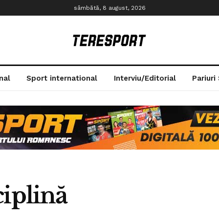
sâmbătă, 8 august, 2026
nal
Sport international
Interviu/Editorial
Pariuri
iplină