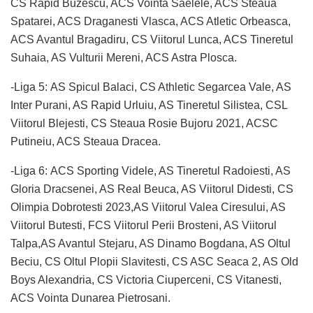
CS Rapid Buzescu, ACS Vointa Saelele, ACS Steaua
Spatarei, ACS Draganesti Vlasca, ACS Atletic Orbeasca,
ACS Avantul Bragadiru, CS Viitorul Lunca, ACS Tineretul
Suhaia, AS Vulturii Mereni, ACS Astra Plosca.
-Liga 5: AS Spicul Balaci, CS Athletic Segarcea Vale, AS
Inter Purani, AS Rapid Urluiu, AS Tineretul Silistea, CSL
Viitorul Blejesti, CS Steaua Rosie Bujoru 2021, ACSC
Putineiu, ACS Steaua Dracea.
-Liga 6: ACS Sporting Videle, AS Tineretul Radoiesti, AS
Gloria Dracsenei, AS Real Beuca, AS Viitorul Didesti, CS
Olimpia Dobrotesti 2023,AS Viitorul Valea Ciresului, AS
Viitorul Butesti, FCS Viitorul Perii Brosteni, AS Viitorul
Talpa,AS Avantul Stejaru, AS Dinamo Bogdana, AS Oltul
Beciu, CS Oltul Plopii Slavitesti, CS ASC Seaca 2, AS Old
Boys Alexandria, CS Victoria Ciuperceni, CS Vitanesti,
ACS Vointa Dunarea Pietrosani.