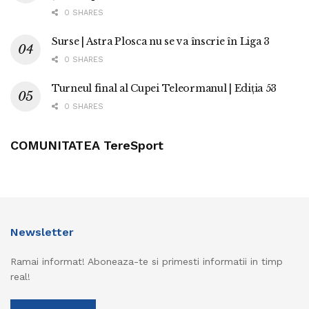
0 SHARES
Surse | Astra Plosca nu se va înscrie în Liga 3
0 SHARES
Turneul final al Cupei Teleormanul | Ediția 53
0 SHARES
COMUNITATEA TereSport
Newsletter
Ramai informat! Aboneaza-te si primesti informatii in timp
real!