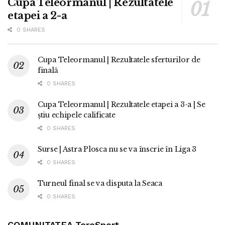
Cupa Teleormanul | Rezultatele
etapei a 2-a
0 SHARES
Cupa Teleormanul | Rezultatele sferturilor de
finală
0 SHARES
Cupa Teleormanul | Rezultatele etapei a 3-a | Se
știu echipele calificate
0 SHARES
Surse | Astra Plosca nu se va înscrie în Liga 3
0 SHARES
Turneul final se va disputa la Seaca
0 SHARES
COMUNITATEA TereSport