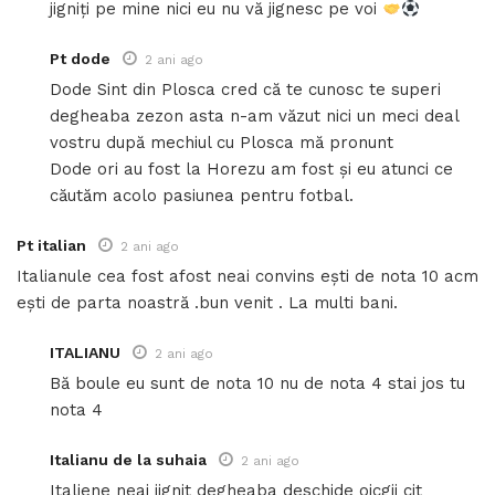
jigniți pe mine nici eu nu vă jignesc pe voi
Pt dode
2 ani ago
Dode Sint din Plosca cred că te cunosc te superi
degheaba zezon asta n-am văzut nici un meci deal
vostru după mechiul cu Plosca mă pronunt
Dode ori au fost la Horezu am fost și eu atunci ce
căutăm acolo pasiunea pentru fotbal.
Pt italian
2 ani ago
Italianule cea fost afost neai convins ești de nota 10 acm
ești de parta noastră .bun venit . La multi bani.
ITALIANU
2 ani ago
Bă boule eu sunt de nota 10 nu de nota 4 stai jos tu
nota 4
Italianu de la suhaia
2 ani ago
Italiene neai jignit degheaba deschide oicgii cit