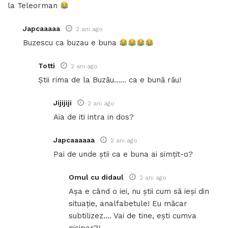
la Teleorman
Japcaaaaa
2 ani ago
Buzescu ca buzau e buna
Totti
2 ani ago
Știi rima de la Buzău…… ca e bună rău!
Jijijiji
2 ani ago
Aia de iti intra in dos?
Japcaaaaaa
2 ani ago
Pai de unde știi ca e buna ai simțit-o?
Omul cu didaul
2 ani ago
Așa e când o iei, nu știi cum să ieși din
situație, analfabetule! Eu măcar
subtilizez…. Vai de tine, ești cumva