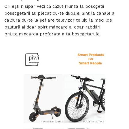
Ori ești nIsipar vezi că căzut frunza la boscgetii
bosscgetarii au plecat du-te după ei Sint la canale ai
caldura du-te la șef are televizor te uiți la meci .de
băutură ai doar spirt mâncare ai doar răbdări
prăjite.mincarea preferata a ta boscgetarule.