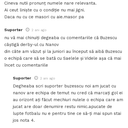
Cineva nutii pronunț numele nare relevanta.
Ai ceut liniște cu o condiție nu mai jigni.
Daca nu cu ce masori cu aie.masor pa
Suporter
2 ani ago
nu vă mai chinuiți degeaba cu comentariile că Buzescu
câștigă derby-ul cu Nanov
din câte am văzut și la juniori au început să aibă Buzescu
o echipă care să se bată cu Saelele și Videle așa că mai
încet cu comentariile
Suporter
2 ani ago
Degheaba scri suporter buzesscu noi am jucat cu
nanov are echipa de temut nu cred că marcați gol ei
au orizont ați făcut mechiuri nulele o echipa care am
jucat are doar denumire restu nimic.apucate de
lupte fotbalu nu e pentru tine ce să-ți mai spun stai
jos nota 4.