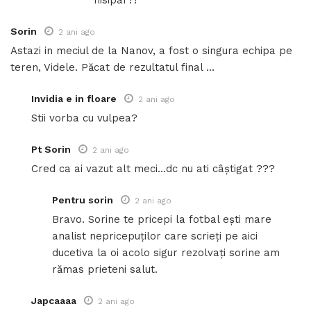
nisipar?!
Sorin
2 ani ago
Astazi in meciul de la Nanov, a fost o singura echipa pe
teren, Videle. Păcat de rezultatul final …
Invidia e in floare
2 ani ago
Stii vorba cu vulpea?
Pt Sorin
2 ani ago
Cred ca ai vazut alt meci…dc nu ati câștigat ???
Pentru sorin
2 ani ago
Bravo. Sorine te pricepi la fotbal ești mare
analist nepricepuților care scrieți pe aici
ducetiva la oi acolo sigur rezolvați sorine am
rămas prieteni salut.
Japcaaaa
2 ani ago