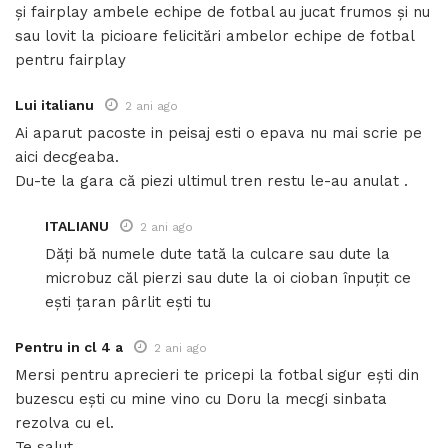
și fairplay ambele echipe de fotbal au jucat frumos și nu
sau lovit la picioare felicitări ambelor echipe de fotbal
pentru fairplay
Lui italianu
2 ani ago
Ai aparut pacoste in peisaj esti o epava nu mai scrie pe
aici decgeaba.
Du-te la gara că piezi ultimul tren restu le-au anulat .
ITALIANU
2 ani ago
Dăți bă numele dute tată la culcare sau dute la
microbuz căl pierzi sau dute la oi cioban înpuțit ce
ești țaran pârlit ești tu
Pentru in cl 4 a
2 ani ago
Mersi pentru aprecieri te pricepi la fotbal sigur ești din
buzescu ești cu mine vino cu Doru la mecgi sinbata
rezolva cu el.
Te salut .