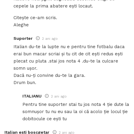
cepele la prima abatere ești locaut.
Citește ce-am scris.
Aleghe
Suporter
2 ani ago
Italian du-te la lupte nu e pentru tine fotbalu daca
erai bun macar scriai și tu cit de cit ești redus ești
plecat cu pluta .stai jos nota 4 .du-te la culcare
somn ușor.
Dacă nu-ți convine du-te la gara.
Drum bun.
ITALIANU
2 ani ago
Pentru tine suporter stai tu jos nota 4 ție dute la
somnușor tu nu eu sau la oi că acolo ție locul ție
dobitocule ce ești tu
Italian ești boscgetar
2 ani ago