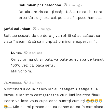
Columban pr Chelooooo
2 ani ago
De-aia am zis ca ați scăpat! S-a ridicat bariera
prea târziu și era cat pe aici să apuce hamul…
Șeful colunban
2 ani ago
Sefulue scuzati de de deranj va refriti că au scăpat cu
viata înseamnă că sa intinplat o minune expert nr 1.
Lunca
2 ani ago
Ori ști ori nu ști sinbata va bate au echipa de temut
100% vezi că joacă sefu .
Mai vorbim.
Japcaaaaa
2 ani ago
Mercenariiiii de la nanov iar au castigat. Castiga si la
buzau si iar stim castigatoarea cu 6 luni înaintea finalului.
Poate va lasa voua cupa daca sunteți cuminți
…. Mie nu imi pmace asa cu nanov astea în campionat