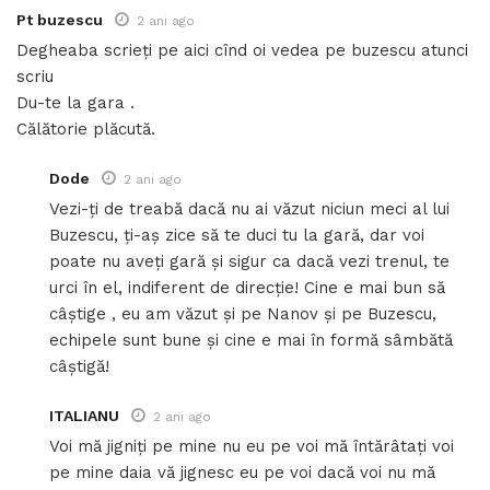
Pt buzescu
2 ani ago
Degheaba scrieți pe aici cînd oi vedea pe buzescu atunci
scriu
Du-te la gara .
Călătorie plăcută.
Dode
2 ani ago
Vezi-ți de treabă dacă nu ai văzut niciun meci al lui
Buzescu, ți-aș zice să te duci tu la gară, dar voi
poate nu aveți gară și sigur ca dacă vezi trenul, te
urci în el, indiferent de direcție! Cine e mai bun să
câștige , eu am văzut și pe Nanov și pe Buzescu,
echipele sunt bune și cine e mai în formă sâmbătă
câștigă!
ITALIANU
2 ani ago
Voi mă jigniți pe mine nu eu pe voi mă întărâtați voi
pe mine daia vă jignesc eu pe voi dacă voi nu mă