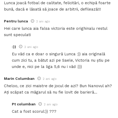
Lunca joacă fotbal de calitate, felicitări, o echipă foarte
bună, dacă e lăsată să joace de arbitrii, defilează!!!
Pentru lunca
2 ani ago
Hei care lunca aia falsa victoria este orighinalu restul
sunt speculati
:))
2 ani ago
Eu văd ca e doar o singură Lunca :)) aia originală
cum zici tu, a bătut azi pe Saele, Victoria nu știu pe
unde e, nici pe la liga 5,6 nu i văd :)))
Marin Columban
2 ani ago
Cheloo, ce zici maistre de jocul de azi? Bun Nanovul ah?
Ați scăpat ca măgarul să nu fie lovit de barieră…
Pt columban
2 ani ago
Cat a fost scorul:)) ???