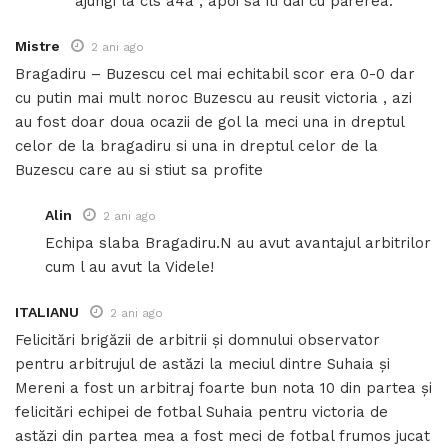
ajungi la cls a4a , apoi sa iti dai cu părerea.
Mistre
2 ani ago
Bragadiru – Buzescu cel mai echitabil scor era 0-0 dar
cu putin mai mult noroc Buzescu au reusit victoria , azi
au fost doar doua ocazii de gol la meci una in dreptul
celor de la bragadiru si una in dreptul celor de la
Buzescu care au si stiut sa profite
Alin
2 ani ago
Echipa slaba Bragadiru.N au avut avantajul arbitrilor
cum l au avut la Videle!
ITALIANU
2 ani ago
Felicitări brigăzii de arbitrii și domnului observator
pentru arbitrujul de astăzi la meciul dintre Suhaia și
Mereni a fost un arbitraj foarte bun nota 10 din partea și
felicitări echipei de fotbal Suhaia pentru victoria de
astăzi din partea mea a fost meci de fotbal frumos jucat