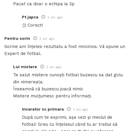
Pacat ca doar o echipa ia 3p
Pt japca
2 ani ago
:)) Corect!
Pentru sorin
2 ani ago
Sorine am înțeles rezultatu a fost mincinos. Vă spune un
Expert de fotbal.
Lui mistere
2 ani ago
Te salut mistere cunoști fotbal buzescu sa dat golu
din nimereala.
Înseamnă că buzescu joacă nimic
Mistere mulțumesc pentru informați.
Invarator sc primara
2 ani ago
După cum te exprimi, așa vezi și meciul de
fotbal! Greu cu înțelesul când tu ar trebui să