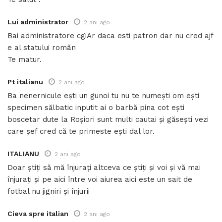
Lui administrator
2 ani ago
Bai administratore cgiAr daca esti patron dar nu cred ajf
e al statului român
Te matur.
Pt italianu
2 ani ago
Ba nenernicule ești un gunoi tu nu te numești om ești
specimen sălbatic inputit ai o barbă pina cot ești
boscetar dute la Roșiori sunt multi cautai și găsești vezi
care șef cred că te primeste ești dal lor.
ITALIANU
2 ani ago
Doar știți să mă înjurați altceva ce știți și voi și vă mai
înjurați și pe aici între voi aiurea aici este un sait de
fotbal nu jigniri și înjurii
Cieva spre italian
2 ani ago