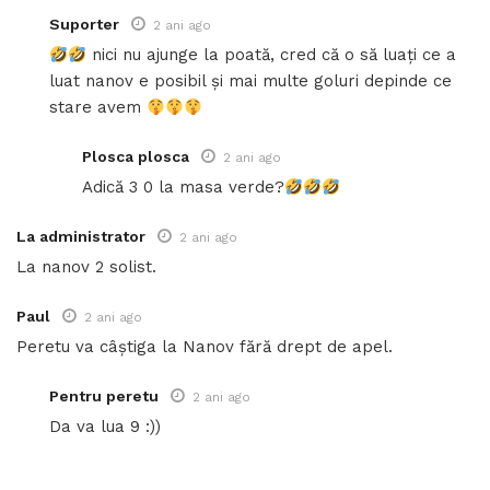
Suporter
2 ani ago
nici nu ajunge la poată, cred că o să luați ce a
luat nanov e posibil și mai multe goluri depinde ce
stare avem
Plosca plosca
2 ani ago
Adică 3 0 la masa verde?
La administrator
2 ani ago
La nanov 2 solist.
Paul
2 ani ago
Peretu va câștiga la Nanov fără drept de apel.
Pentru peretu
2 ani ago
Da va lua 9 :))