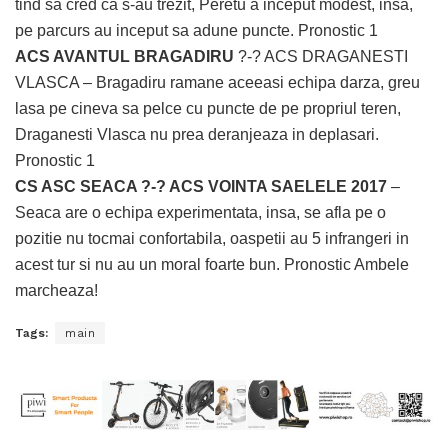
tind sa cred ca s-au trezit, Peretu a inceput modest, insa,
pe parcurs au inceput sa adune puncte. Pronostic 1
ACS AVANTUL BRAGADIRU
?-? ACS DRAGANESTI
VLASCA – Bragadiru ramane aceeasi echipa darza, greu
lasa pe cineva sa pelce cu puncte de pe propriul teren,
Draganesti Vlasca nu prea deranjeaza in deplasari.
Pronostic 1
CS ASC SEACA ?-? ACS VOINTA SAELELE 2017
–
Seaca are o echipa experimentata, insa, se afla pe o
pozitie nu tocmai confortabila, oaspetii au 5 infrangeri in
acest tur si nu au un moral foarte bun. Pronostic Ambele
marcheaza!
Tags:
main