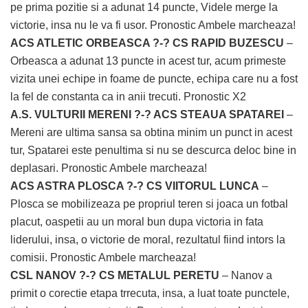
pe prima pozitie si a adunat 14 puncte, Videle merge la
victorie, insa nu le va fi usor. Pronostic Ambele marcheaza!
ACS ATLETIC ORBEASCA ?-? CS RAPID BUZESCU
–
Orbeasca a adunat 13 puncte in acest tur, acum primeste
vizita unei echipe in foame de puncte, echipa care nu a fost
la fel de constanta ca in anii trecuti. Pronostic X2
A.S. VULTURII MERENI ?-? ACS STEAUA SPATAREI
–
Mereni are ultima sansa sa obtina minim un punct in acest
tur, Spatarei este penultima si nu se descurca deloc bine in
deplasari. Pronostic Ambele marcheaza!
ACS ASTRA PLOSCA ?-? CS VIITORUL LUNCA
–
Plosca se mobilizeaza pe propriul teren si joaca un fotbal
placut, oaspetii au un moral bun dupa victoria in fata
liderului, insa, o victorie de moral, rezultatul fiind intors la
comisii. Pronostic Ambele marcheaza!
CSL NANOV ?-? CS METALUL PERETU
– Nanov a
primit o corectie etapa trrecuta, insa, a luat toate punctele,