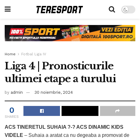
Home
Fotbal Liga IV
Liga 4 | Pronosticurile
ultimei etape a turului
by
admin
30 noiembrie, 2024
0
SHARES
ACS TINERETUL SUHAIA ?-? ACS DINAMIC KIDS
VIDELE
– Suhaia a aratat ca nu degeaba a promovat de