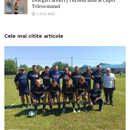
Delegări arbitri | Turneul final al Cupei
Teleormanul
2 ZILE AGO
Cele mai citite articole