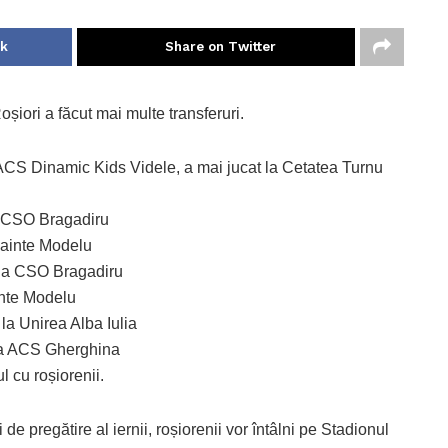
ok
Share on Twitter
oșiori a făcut mai multe transferuri.
 ACS Dinamic Kids Videle, a mai jucat la Cetatea Turnu
la CSO Bragadiru
Înainte Modelu
 la CSO Bragadiru
inte Modelu
la Unirea Alba Iulia
 la ACS Gherghina
l cu roșiorenii.
de pregătire al iernii, roșiorenii vor întâlni pe Stadionul