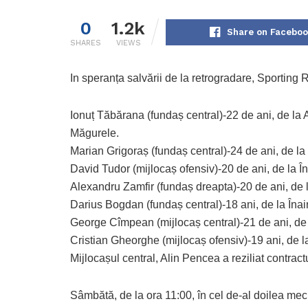
0
1.2k
Share on Facebo
SHARES
VIEWS
In speranța salvării de la retrogradare, Sporting R
Ionuț Tăbărana (fundaș central)-22 de ani, de la
Măgurele.
Marian Grigoraș (fundaș central)-24 de ani, de 
David Tudor (mijlocaș ofensiv)-20 de ani, de la 
Alexandru Zamfir (fundaș dreapta)-20 de ani, de
Darius Bogdan (fundaș central)-18 ani, de la Îna
George Cîmpean (mijlocaș central)-21 de ani, de 
Cristian Gheorghe (mijlocaș ofensiv)-19 ani, de
Mijlocașul central, Alin Pencea a reziliat contractu
Sâmbătă, de la ora 11:00, în cel de-al doilea meci 