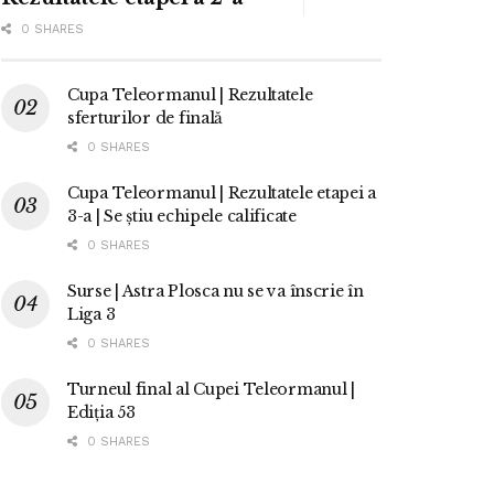
0 SHARES
Cupa Teleormanul | Rezultatele
sferturilor de finală
0 SHARES
Cupa Teleormanul | Rezultatele etapei a
3-a | Se știu echipele calificate
0 SHARES
Surse | Astra Plosca nu se va înscrie în
Liga 3
0 SHARES
Turneul final al Cupei Teleormanul |
Ediția 53
0 SHARES