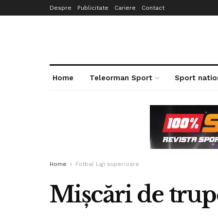
Despre
Publicitate
Cariere
Contact
Home
Teleorman Sport
Sport natio
Home
Fotbal Ligi superioare
Mișcări de trup