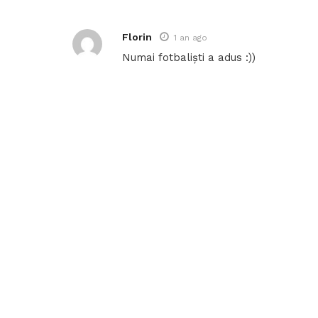
Florin
1 an ago
Numai fotbaliști a adus :))