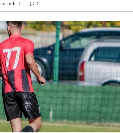
1
are
,
fotbal1