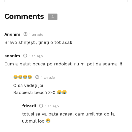
Comments
4
Anonim
1 an ago
Bravo sfințești, țineți o tot așa!!
anonim
1 an ago
Cum a batut beuca pe radoiesti nu mi pot da seama !!!
1 an ago
O să vedeți joi
Radoiesti beucă 3-0
frizerii
1 an ago
totusi sa va bata acasa, cam umilinta de la
ultimul loc