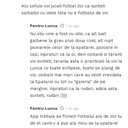
Alo sefule voi jucati fotbal zici ca sunteti
salbatici cu oiele tata nu e fotbalul de voi
Pentru Lunca
1 an ago
Nu stiu cine a fost cu oile, ca ati luat
galbene la greu plus doua rosii, ati rupt
picioarele celor de la spatarei, picioare in
cap, injuraturi ca la oi, deci ciobanii si taranii
voi sunteti, tarania asta o practicati la voi la
Lunca cu toate echipele, toate se plang de
voi, ciobani mai mari care au venit vreodata
la Spatarei cu tot cu “galeria” de pe
margine, injuraturi ca la rudari, adica asta
sunteti, rudari :))))
Pentru Lunca
1 an ago
App trebuia sa filmezi fotbalul ala de zici tu
de el cand v a pus ala micu se la spatarei