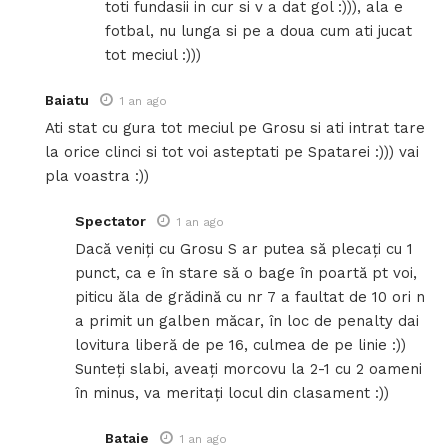
toti fundasii in cur si v a dat gol :))), ala e
fotbal, nu lunga si pe a doua cum ati jucat
tot meciul :)))
Baiatu
1 an ago
Ati stat cu gura tot meciul pe Grosu si ati intrat tare
la orice clinci si tot voi asteptati pe Spatarei :))) vai
pla voastra :))
Spectator
1 an ago
Dacă veniți cu Grosu S ar putea să plecați cu 1
punct, ca e în stare să o bage în poartă pt voi,
piticu ăla de grădină cu nr 7 a faultat de 10 ori n
a primit un galben măcar, în loc de penalty dai
lovitura liberă de pe 16, culmea de pe linie :))
Sunteți slabi, aveați morcovu la 2-1 cu 2 oameni
în minus, va meritați locul din clasament :))
Bataie
1 an ago