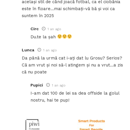
același stil de când joacă fotbal, ca el ciobănia
este în floare…mai schimbați-vă bă și voi ca
suntem în 2025
Circ
1 an ago
Du.te la șah
Lunca
1 an ago
Da până la urmă cat i-ați dat lu Grosu? Serios?
Că am vrut și noi să-l atingem și nu a vrut…a zis
că nu poate
Pupici
1 an ago
I-am dat 100 de lei sa dea offside la golul
nostru, hai te pup!