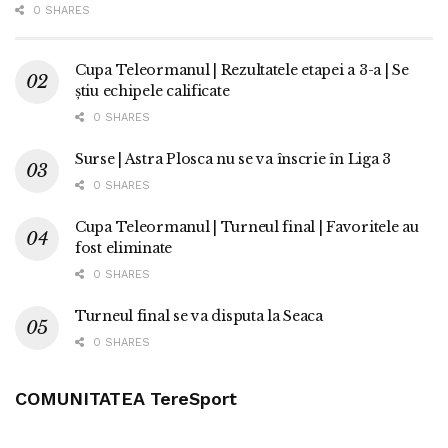
0 SHARES
Cupa Teleormanul | Rezultatele etapei a 3-a | Se
știu echipele calificate
0 SHARES
Surse | Astra Plosca nu se va înscrie în Liga 3
0 SHARES
Cupa Teleormanul | Turneul final | Favoritele au
fost eliminate
0 SHARES
Turneul final se va disputa la Seaca
0 SHARES
COMUNITATEA TereSport