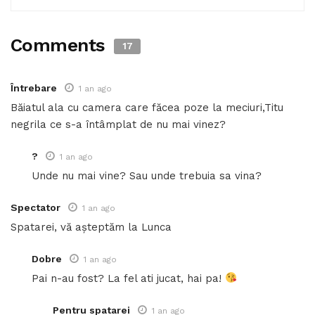
Comments
17
Întrebare
1 an ago
Băiatul ala cu camera care făcea poze la meciuri,Titu
negrila ce s-a întâmplat de nu mai vinez?
?
1 an ago
Unde nu mai vine? Sau unde trebuia sa vina?
Spectator
1 an ago
Spatarei, vă așteptăm la Lunca
Dobre
1 an ago
Pai n-au fost? La fel ati jucat, hai pa!
Pentru spatarei
1 an ago