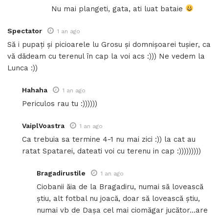
Nu mai plangeti, gata, ati luat bataie
Spectator
1 an ago
Să i pupați și picioarele lu Grosu și domnișoarei tușier, ca
vă dădeam cu terenul în cap la voi acs :))) Ne vedem la
Lunca :))
Hahaha
1 an ago
Periculos rau tu :))))))
VaiplVoastra
1 an ago
Ca trebuia sa termine 4-1 nu mai zici :)) la cat au
ratat Spatarei, dateati voi cu terenu in cap :)))))))))
Bragadirustile
1 an ago
Ciobanii ăia de la Bragadiru, numai să lovească
știu, alt fotbal nu joacă, doar să lovească știu,
numai vb de Dașa cel mai ciomăgar jucător…are