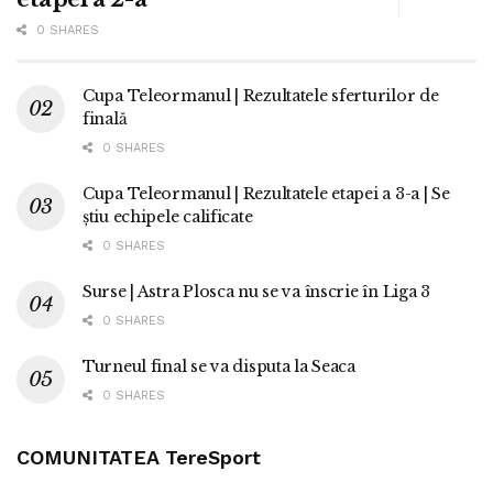
0 SHARES
Cupa Teleormanul | Rezultatele sferturilor de
finală
0 SHARES
Cupa Teleormanul | Rezultatele etapei a 3-a | Se
știu echipele calificate
0 SHARES
Surse | Astra Plosca nu se va înscrie în Liga 3
0 SHARES
Turneul final se va disputa la Seaca
0 SHARES
COMUNITATEA TereSport