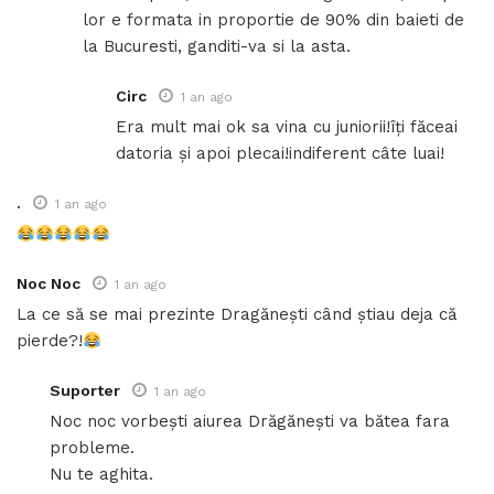
lor e formata in proportie de 90% din baieti de
la Bucuresti, ganditi-va si la asta.
Circ
1 an ago
Era mult mai ok sa vina cu juniorii!îți făceai
datoria și apoi plecai!indiferent câte luai!
.
1 an ago
Noc Noc
1 an ago
La ce să se mai prezinte Dragănești când știau deja că
pierde?!
Suporter
1 an ago
Noc noc vorbești aiurea Drăgănești va bătea fara
probleme.
Nu te aghita.