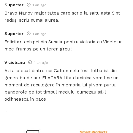
Suporter
1 an ago
Bravo Nanov majoritatea care scrie la saitu asta Sint
reduși scriu numai aiurea.
Suporter
1 an ago
Felicitari echipei din Suhaia pentru victoria cu Videle,un
meci frumos pe un teren greu !
V ciobanu
1 an ago
Azi a plecat dintre noi Gafton nelu fost fotbalist din
generația de aur FLACARA Lita duminica vom tine un
moment de reculegere în memoria lui și vom purta
banderole pe tot timpul meciului dumezau să-l
odihnească în pace
..