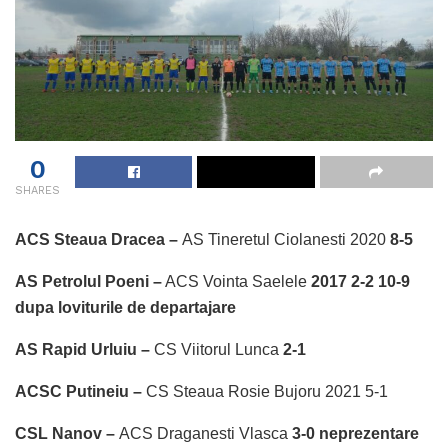
0
SHARES
ACS Steaua Dracea –
AS Tineretul Ciolanesti 2020
8-5
AS Petrolul Poeni –
ACS Vointa Saelele
2017
2-2 10-9
dupa loviturile de departajare
AS Rapid Urluiu –
CS Viitorul Lunca
2-1
ACSC Putineiu –
CS Steaua Rosie Bujoru 2021 5-1
CSL Nanov –
ACS Draganesti Vlasca
3-0 neprezentare