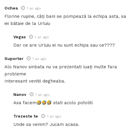
Ochea
1 an ago
Florine rușine, câți bani se pompează la echipa asta, sa
iei bătaie de la Urluiu
Vegas
1 an ago
Dar ce are Urluiu ei nu sunt echipa sau ce????
Suporter
1 an ago
Alo Nanov sinbata nu va prezentati luați multe fara
probleme
Interesant venitii degheaba.
Nanov
1 an ago
Asa facem
stati acolo potoliti
Trezeste te
1 an ago
Unde sa venim? Jucam acasa.