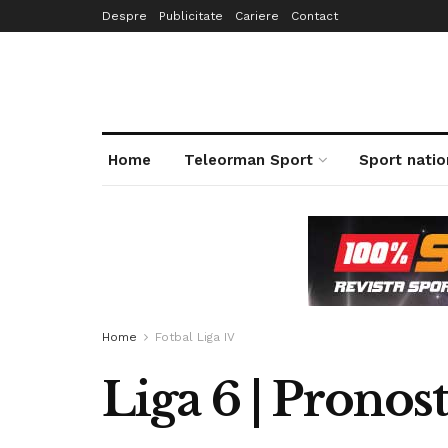
Despre
Publicitate
Cariere
Contact
Home
Teleorman Sport
Sport natio
Home
Fotbal Liga IV
Liga 6 | Pronost