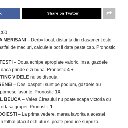
k
Share on Twitter
1:00
IA MERISANI
– Derby local, distanta din clasament este
stfel de meciuri, calculele pot fi date peste cap. Pronostic
TESTI
– Doua echipe apropiate valoric, insa, gazdele
a daca prinde o zi buna. Pronostic
4 +
RTING VIDELE
nu se disputa
SENEI
– Desi oaspetii sunt pe podium, gazdele au
i pornesc favorite. Pronostic
1X
EAL BEUCA
– Valea Ciresului nu poate scapa victoria cu
 codasa grupei. Pronostic
1
ADOIESTI
– La prima vedere, marea favorita a acestei
n fotbal placut ochiului si poate produce surpriza.