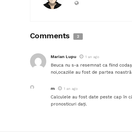
Comments
2
Marian Lupu
1 an ago
Beuca nu s-a resemnat ca fiind codașa
noi,ocaziile au fost de partea noastră
m
1 an ago
Calculele au fost date peste cap în c
pronosticuri dați.