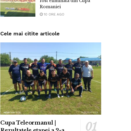
fost eliminata din Cupa
Romaniei
10 ORE AGO
Cele mai citite articole
Cupa Teleormanul |
Rezultatele etapei a 2-a