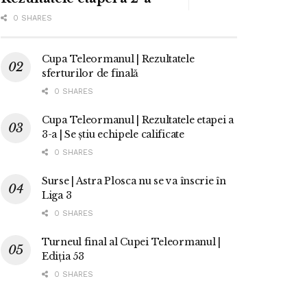
0 SHARES
Cupa Teleormanul | Rezultatele
sferturilor de finală
0 SHARES
Cupa Teleormanul | Rezultatele etapei a
3-a | Se știu echipele calificate
0 SHARES
Surse | Astra Plosca nu se va înscrie în
Liga 3
0 SHARES
Turneul final al Cupei Teleormanul |
Ediția 53
0 SHARES