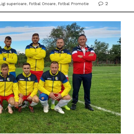
2
Ligi superioare
,
Fotbal Onoare
,
Fotbal Promotie