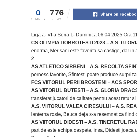
0
776
Share on Faceboo
SHARES
VIEWS
Liga a- VI-a Seria 1- Duminica 06.04,2025 Ora 1
CS OLIMPIA DOBROTESTI 2023 – A.S. GLOR
enorma, Merisani este favorita sa castige, dar in a
2
AS ATLETICO SIRBENI – A.S. RECOLTA SFIN
pornesc favorite, Sfintesti poate produce surpriz
FCS VIITORUL PERII BROSTENI – ACS SPO
AS VIITORUL BUTESTI – A.S. GLORIA DRAC
transferat jucatori de calitate pentru acest retur s
A.S. VIITORUL VALEA CIRESULUI – A.S. R
lanterna rosie, Beuca deja s-a resemnat ca fiind
AS VIITORUL DIDESTI – A.S. TINERETUL R
partide este echipa oaspete, insa, Didesti joaca u