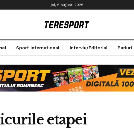
joi, 6 august, 2026
nal
Sport international
Interviu/Editorial
Pariuri
icurile etapei