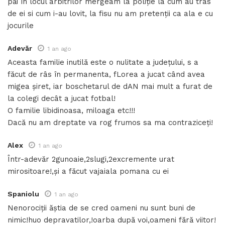
păi în locul arbitrilor mergeam la poliție la cum au tras
de ei si cum i-au lovit, la fisu nu am pretenții ca ala e cu
jocurile
Adevăr
1 an ago
Aceasta familie inutilă este o nulitate a județului, s a
făcut de râs în permanenta, fLorea a jucat când avea
migea șiret, iar boschetarul de dAN mai mult a furat de
la colegi decât a jucat fotbal!
O familie libidinoasa, miloaga etc!!!
Dacă nu am dreptate va rog frumos sa ma contraziceți!
Alex
1 an ago
Într-adevăr 2gunoaie,2slugi,2excremente urat
mirositoare!,și a făcut vajaiala pomana cu ei
Spaniolu
1 an ago
Nenorociții ăștia de se cred oameni nu sunt buni de
nimic!huo depravatilor,!oarba după voi,oameni fără viitor!