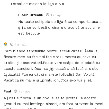
Fotbal de maidan la liga a 6 a
Florin Olteanu
1 an ago
Nu toate echipele de liga 6 se comporta asa ai
grija ce vorbesti ordinaru dracu că te stiu cine
esti bețivule
1 an ago
Cam blânde sanctiunile pentru acești circari. Ăștia la
fiecare meci au făcut și fac circ.Ei mereu au ceva cu
arbitrii și observatorii.Poate vom scăpa de ei odată cu
aceste sancțiuni. Doar sa jignească si să facă circ știu
ăștia,atât Florea cât și marele fotbalist Dan Voicilă.
Păcat că nu mai e și „prințu ionut”,că si-o lua și el.
Paul
1 an ago
A jucat si florea la un nivel si sa te pretezi la aceste
gesturi nu mai înțelege nimeni, am fost prezent la meci,