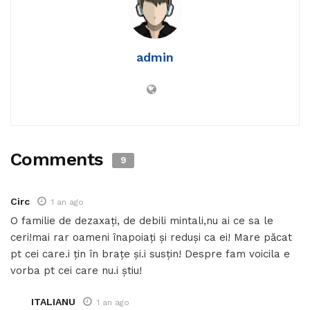
admin
Comments
9
Circ
1 an ago
O familie de dezaxați, de debili mintali,nu ai ce sa le
ceri!mai rar oameni înapoiați și reduși ca ei! Mare păcat
pt cei care.i țin în brațe și.i susțin! Despre fam voicila e
vorba pt cei care nu.i știu!
ITALIANU
1 an ago