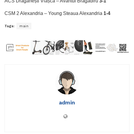
ACS Drăgănești Vlașca – Avântul Bragadiru
3-1
CSM 2 Alexandria – Young Steaua Alexandria
1-4
Tags:
main
admin