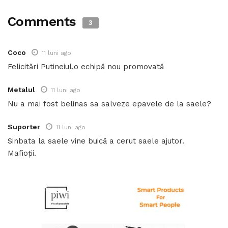
Comments
3
Coco
11 luni ago
Felicitări Putineiul,o echipă nou promovată
Metalul
11 luni ago
Nu a mai fost belinas sa salveze epavele de la saele?
Suporter
11 luni ago
Sinbata la saele vine buică a cerut saele ajutor.
Mafioții.