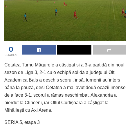
0
SHARES
Cetatea Turnu Măgurele a câștigat si a 3-a partidă din noul
sezon de Liga 3, 2-1 cu o echipă solida a județului Olt,
Academica Balș a deschis scorul, însă, turnenii au întors
până la pauză, desi Cetatea a mai avut două ocazii imense
de a face 3-1, scorul a rămas neschimbat, Alexandria a
pierdut la Clinceni, iar Oltul Curtișoara a câștigat la
Mihăilești cu Axi Arena.
SERIA 5, etapa 3