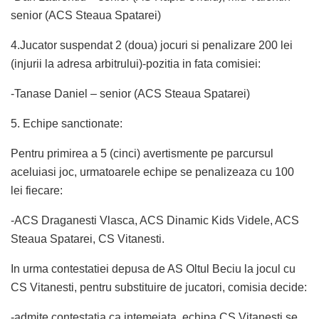
senior (ACS Steaua Spatarei)
4.Jucator suspendat 2 (doua) jocuri si penalizare 200 lei
(injurii la adresa arbitrului)-pozitia in fata comisiei:
-Tanase Daniel – senior (ACS Steaua Spatarei)
5. Echipe sanctionate:
Pentru primirea a 5 (cinci) avertismente pe parcursul
aceluiasi joc, urmatoarele echipe se penalizeaza cu 100
lei fiecare:
-ACS Draganesti Vlasca, ACS Dinamic Kids Videle, ACS
Steaua Spatarei, CS Vitanesti.
In urma contestatiei depusa de AS Oltul Beciu la jocul cu
CS Vitanesti, pentru substituire de jucatori, comisia decide:
-admite contestatia ca intemeiata, echipa CS Vitanesti se