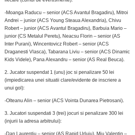
-Moanga Raducu – senior (ACS Avantul Bragadiru), Mitroi
Andrei – junior (ACS Young Steaua Alexandria), Chivu
Robert – junior (ACS Avantul Bragadiru), Barbuia Mario –
junior (CS Metalul Peretu), Neacsu Florin – senior (AS
Inter Purani), Wincentovicz Robert – senior (ACS
Draganesti Vlasca), Tabarana Liviu – senior (ACS Dinamic
Kids Videle), Pana Alexandru – senior (AS Real Beuca).
2. Jucator suspendat 1 (unu) joc si penalizare 50 lei
(impiedicarea unei situatii clare/evidente de inscriere a
unui gol):
-Olteanu Alin – senior (ACS Vointa Dunarea Pietrosani).
3. Jucatori suspendati 3 (trei) jocuri si penalizare 300 lei
(injurii la adresa arbitrului):
-Dan Laurentiu – senior (AS Rapid Urluiu), Miu Valentin –