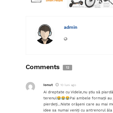
admin
Comments
12
Ionut
10 luni ago
Ai dreptate cu Videle,nu știu să piardă(j
terenul
Pai ambele formații au 
pierdeți…Niste orășeni care au mai mu
idee sa numai veniți cu antrenorul ăla 