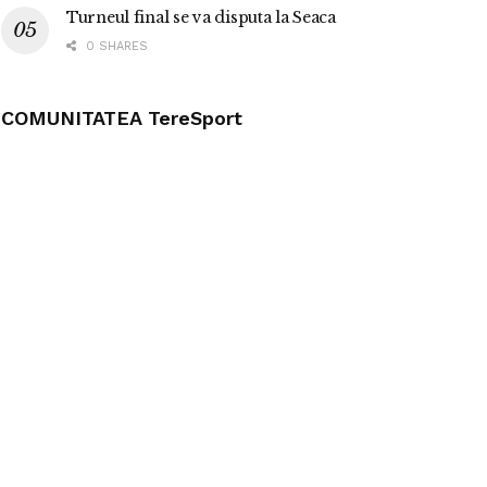
Turneul final se va disputa la Seaca
0 SHARES
COMUNITATEA TereSport