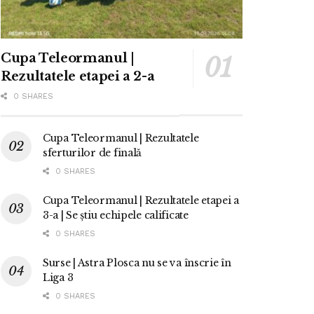
Cupa Teleormanul |
Rezultatele etapei a 2-a
0 SHARES
Cupa Teleormanul | Rezultatele
sferturilor de finală
0 SHARES
Cupa Teleormanul | Rezultatele etapei a
3-a | Se știu echipele calificate
0 SHARES
Surse | Astra Plosca nu se va înscrie în
Liga 3
0 SHARES