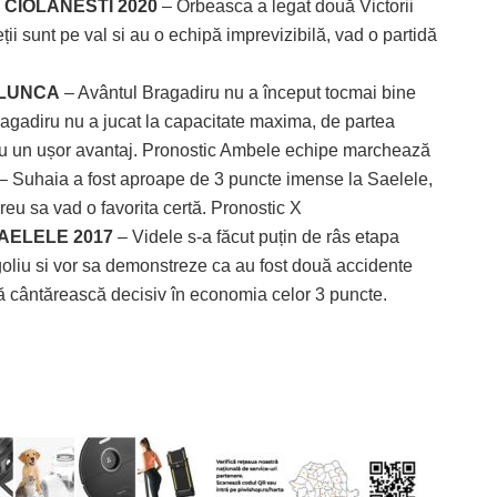
 CIOLANESTI 2020
– Orbeasca a legat două Victorii
i sunt pe val si au o echipă imprevizibilă, vad o partidă
 LUNCA
– Avântul Bragadiru nu a început tocmai bine
ragadiru nu a jucat la capacitate maxima, de partea
ă cu un ușor avantaj. Pronostic Ambele echipe marchează
– Suhaia a fost aproape de 3 puncte imense la Saelele,
greu sa vad o favorita certă. Pronostic X
SAELELE 2017
– Videle s-a făcut puțin de râs etapa
orgoliu si vor sa demonstreze ca au fost două accidente
 să cântărească decisiv în economia celor 3 puncte.