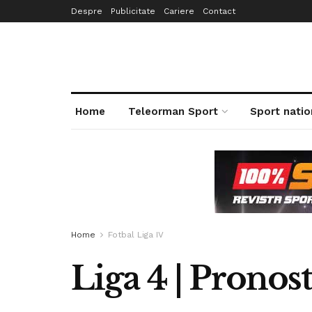
Despre
Publicitate
Cariere
Contact
Home
Teleorman Sport
Sport natio
Home
Fotbal Liga IV
Liga 4 | Pronost