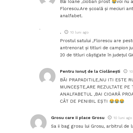
Băi Ioane ,cioban prost
voi nu 
Florescu.Are școală și meciuri ant
analfabet.
.
10 luni ago
Prostul satului ,Florescu are pest
antrenorat și titluri de campion 
20 de titluri câștigate în județul 
Pentru Ionuț de la Ciolănești
10
BĂI PRAPADITILE,NU ITI ESTE 
MUNCEȘTE,ARE REZULTATE PE T
ANALFABETUL ,BAI CIOARĂ PROA
CÂT DE PENIBIL EȘTI
Grosu care ii place Grosu
10 luni ago
Sa ii bag grosu lui Grosu, arbitrul de 