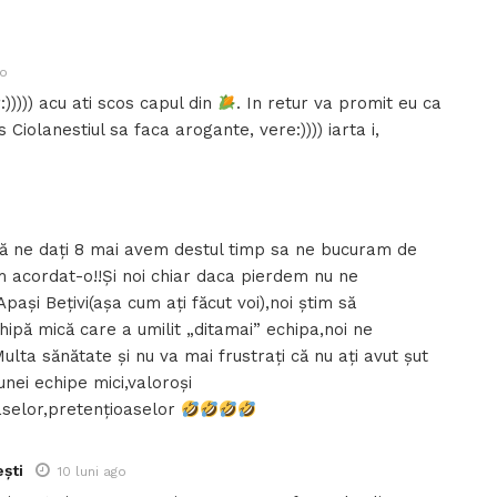
go
))))) acu ati scos capul din
. In retur va promit eu ca
ns Ciolanestiul sa faca arogante, vere:)))) iarta i,
ă ne dați 8 mai avem destul timp sa ne bucuram de
m acordat-o!!Și noi chiar daca pierdem nu ne
ași Bețivi(așa cum ați făcut voi),noi știm să
ipă mică care a umilit „ditamai” echipa,noi ne
ulta sănătate și nu va mai frustrați că nu ați avut șut
nei echipe mici,valoroși
aselor,pretențioaselor
ști
10 luni ago