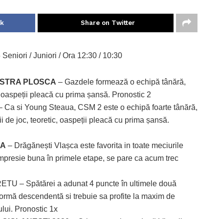
ok
Share on Twitter
eniori / Juniori / Ora 12:30 / 10:30
ASTRA PLOSCA
– Gazdele formează o echipă tânără,
, oaspeții pleacă cu prima șansă. Pronostic 2
 Ca si Young Steaua, CSM 2 este o echipă foarte tânără,
i de joc, teoretic, oaspeții pleacă cu prima șansă.
CA
– Drăgănești Vlașca este favorita in toate meciurile
impresie buna în primele etape, se pare ca acum trec
TU – Spătărei a adunat 4 puncte în ultimele două
 formă descendentă si trebuie sa profite la maxim de
ului. Pronostic 1x