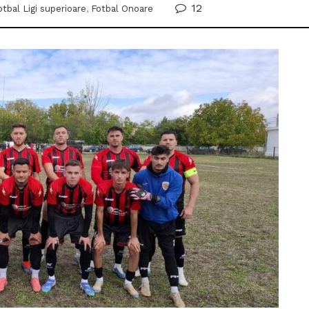
12
otbal Ligi superioare
,
Fotbal Onoare