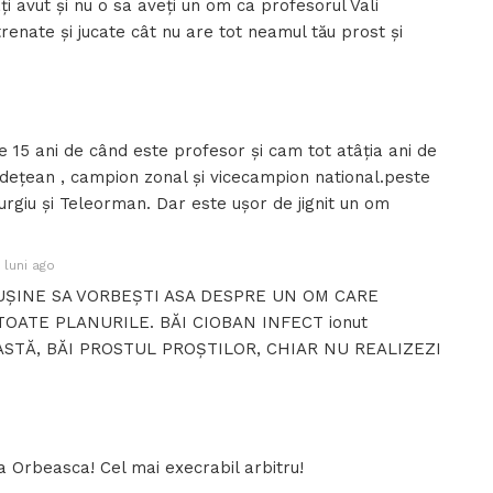
ați avut și nu o sa aveți un om ca profesorul Vali
renate și jucate cât nu are tot neamul tău prost și
e 15 ani de când este profesor și cam tot atâția ani de
județean , campion zonal și vicecampion national.peste
Giurgiu și Teleorman. Dar este ușor de jignit un om
 luni ago
RUȘINE SA VORBEȘTI ASA DESPRE UN OM CARE
OATE PLANURILE. BĂI CIOBAN INFECT ionut
STĂ, BĂI PROSTUL PROȘTILOR, CHIAR NU REALIZEZI
la Orbeasca! Cel mai execrabil arbitru!