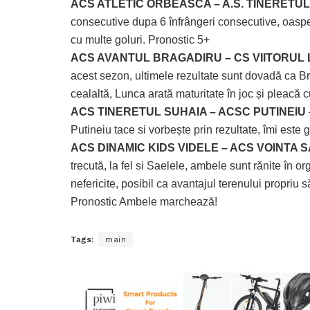
ACS ATLETIC ORBEASCA – A.S. TINERETUL
consecutive dupa 6 înfrângeri consecutive, oaspeți
cu multe goluri. Pronostic 5+
ACS AVANTUL BRAGADIRU – CS VIITORUL
acest sezon, ultimele rezultate sunt dovadă ca B
cealaltă, Lunca arată maturitate în joc și pleac
ACS TINERETUL SUHAIA – ACSC PUTINEIU
Putineiu tace si vorbește prin rezultate, îmi este 
ACS DINAMIC KIDS VIDELE – ACS VOINTA 
trecută, la fel si Saelele, ambele sunt rănite în 
nefericite, posibil ca avantajul terenului propriu
Pronostic Ambele marchează!
Tags:
main