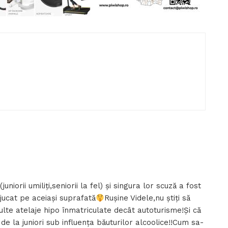
uniorii umiliți,seniorii la fel) și singura lor scuză a fost
jucat pe aceiași suprafată
Rușine Videle,nu știți să
lte atelaje hipo înmatriculate decât autoturisme!Și că
de la juniori sub influența băuturilor alcoolice!!Cum sa-