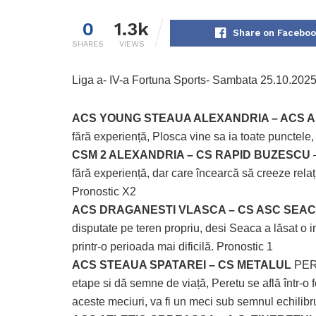
0
1.3k
Share on Facebo
SHARES
VIEWS
Liga a- IV-a Fortuna Sports- Sambata 25.10.2025 S
ACS YOUNG STEAUA ALEXANDRIA – ACS 
fără experiență, Plosca vine sa ia toate punctele
CSM 2 ALEXANDRIA – CS RAPID BUZESCU
–
fără experiență, dar care încearcă să creeze relați
Pronostic X2
ACS DRAGANESTI VLASCA – CS ASC SEA
disputate pe teren propriu, desi Seaca a lăsat o 
printr-o perioada mai dificilă. Pronostic 1
ACS STEAUA SPATAREI – CS METALUL
PERE
etape si dă semne de viață, Peretu se află într-o
aceste meciuri, va fi un meci sub semnul echilibr