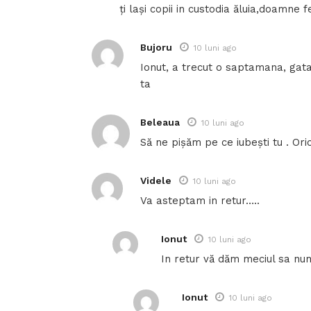
ți lași copii in custodia ăluia,doamne 
Bujoru
10 luni ago
Ionut, a trecut o saptamana, gata
ta
Beleaua
10 luni ago
Să ne pișăm pe ce iubești tu . Oricin
Videle
10 luni ago
Va asteptam in retur…..
Ionut
10 luni ago
In retur vă dăm meciul sa numa
Ionut
10 luni ago