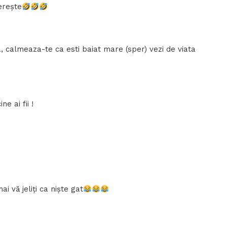
ferește
, calmeaza-te ca esti baiat mare (sper) vezi de viata
e ai fii !
i vă jeliți ca niște gat