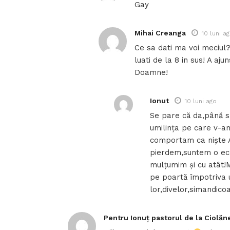
Gay
Mihai Creanga
10 luni a
Ce sa dati ma voi meciul?:
luati de la 8 in sus! A aju
Doamne!
Ionut
10 luni ago
Se pare că da,până s
umilința pe care v-a
comportam ca niște Ap
pierdem,suntem o ech
mulțumim și cu atât!M
pe poartă împotriva u
lor,divelor,simandico
Pentru Ionuț pastorul de la Ciolăne