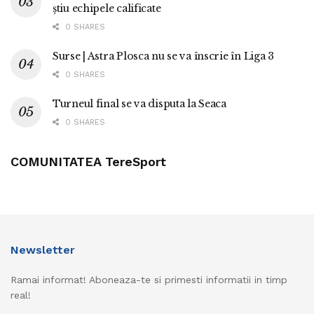
știu echipele calificate
0 SHARES
Surse | Astra Plosca nu se va înscrie în Liga 3
0 SHARES
Turneul final se va disputa la Seaca
0 SHARES
COMUNITATEA TereSport
Newsletter
Ramai informat! Aboneaza-te si primesti informatii in timp
real!