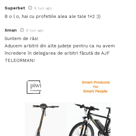
Superbet
8 luni ago
B o l o, hai cu profetiile alea ale tale 1×2 :))
Xman
8 luni ago
Suntem de râs!
Aducem arbitrii din alte județe pentru ca nu avem
încredere în delegarea de arbitri făcută de AJF
TELEORMAN!