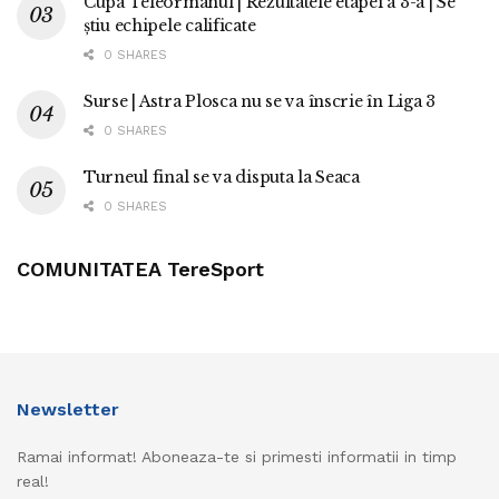
Cupa Teleormanul | Rezultatele etapei a 3-a | Se
știu echipele calificate
0 SHARES
Surse | Astra Plosca nu se va înscrie în Liga 3
0 SHARES
Turneul final se va disputa la Seaca
0 SHARES
COMUNITATEA TereSport
Newsletter
Ramai informat! Aboneaza-te si primesti informatii in timp
real!