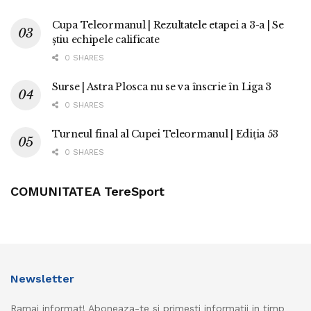
Cupa Teleormanul | Rezultatele etapei a 3-a | Se
știu echipele calificate
0 SHARES
Surse | Astra Plosca nu se va înscrie în Liga 3
0 SHARES
Turneul final al Cupei Teleormanul | Ediția 53
0 SHARES
COMUNITATEA TereSport
Newsletter
Ramai informat! Aboneaza-te si primesti informatii in timp