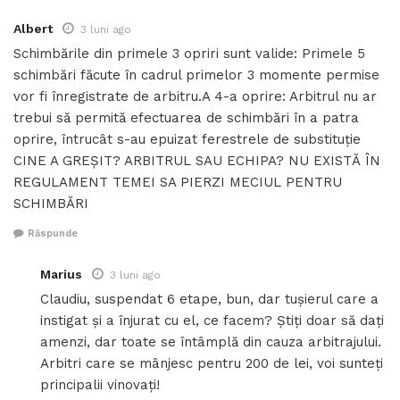
Albert
3 luni ago
Schimbările din primele 3 opriri sunt valide: Primele 5
schimbări făcute în cadrul primelor 3 momente permise
vor fi înregistrate de arbitru.A 4-a oprire: Arbitrul nu ar
trebui să permită efectuarea de schimbări în a patra
oprire, întrucât s-au epuizat ferestrele de substituție
CINE A GREȘIT? ARBITRUL SAU ECHIPA? NU EXISTĂ ÎN
REGULAMENT TEMEI SA PIERZI MECIUL PENTRU
SCHIMBĂRI
Răspunde
Marius
3 luni ago
Claudiu, suspendat 6 etape, bun, dar tușierul care a
instigat și a înjurat cu el, ce facem? Știți doar să dați
amenzi, dar toate se întâmplă din cauza arbitrajului.
Arbitri care se mânjesc pentru 200 de lei, voi sunteți
principalii vinovați!