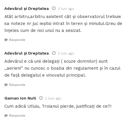
Adevărul și Dreptatea
3 luni ago
Atât arbitru,arbitru asistent cât și observatorul trebuie
sa noteze nr juc ieșitsi intrat în teren și minutul.Greu de
înțeles cum de nici unul nu a sesizat.
Răspunde
Adevărul și Dreptatea
3 luni ago
Adevărul e că unii delegați ( scuze domnilor) sunt
,,aerieni” nu cunosc o boaba din regulament și în cazul
de față delegatul e vinovatul principal.
Răspunde
Gaman Ion Nuti
2 luni ago
Cum adică Utluiu, Troianul pierde, justificați de ce?!
Răspunde