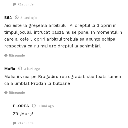
Răspunde
Bilă
3 luni ago
Aici este la greșeala arbitrului. Ai dreptul la 3 opriri in
timpul jocului, întrucât pauza nu se pune. In momentul in
care ai cele 3 opriri arbitrul trebuia sa anunțe echipa
respectiva ca nu mai are dreptul la schimbări.
Răspunde
Mafia
3 luni ago
Mafia ii vrea pe Bragadiru retrogradați stie toata lumea
ca a umblat Prodan la butoane
Răspunde
FLOREA
3 luni ago
Zât,Marș!
Răspunde