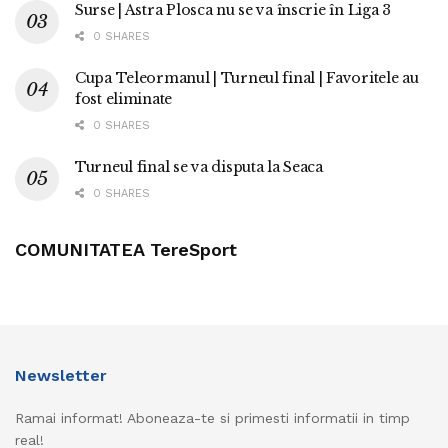
Surse | Astra Plosca nu se va înscrie în Liga 3
0 SHARES
Cupa Teleormanul | Turneul final | Favoritele au
fost eliminate
0 SHARES
Turneul final se va disputa la Seaca
0 SHARES
COMUNITATEA TereSport
Newsletter
Ramai informat! Aboneaza-te si primesti informatii in timp
real!