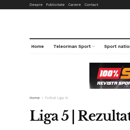
Despre
Publicitate
Cariere
Contact
Home
Teleorman Sport
Sport natio
Home
Fotbal Liga IV
Liga 5 | Rezult