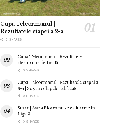
Cupa Teleormanul |
Rezultatele etapei a 2-a
0 SHARES
Cupa Teleormanul | Rezultatele
sferturilor de finală
0 SHARES
Cupa Teleormanul | Rezultatele etapei a
3-a | Se știu echipele calificate
0 SHARES
Surse | Astra Plosca nu se va înscrie în
Liga 3
0 SHARES