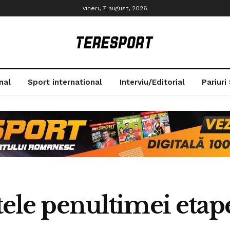
vineri, 7 august, 2026
nal
Sport international
Interviu/Editorial
Pariuri
atele penultimei etap