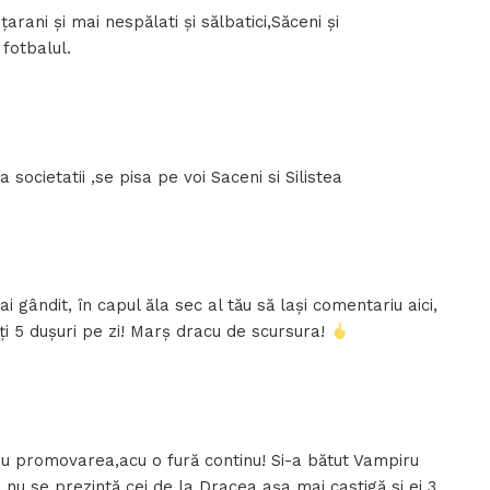
rani și mai nespălati și sălbatici,Săceni și
fotbalul.
societatii ,se pisa pe voi Saceni si Silistea
ai gândit, în capul ăla sec al tău să lași comentariu aici,
-ți 5 dușuri pe zi! Marș dracu de scursura!
au promovarea,acu o fură continu! Si-a bătut Vampiru
e nu se prezintă cei de la Dracea așa mai castigă si ei 3