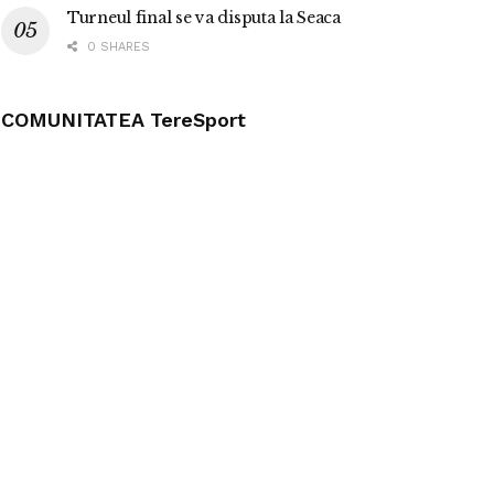
Turneul final se va disputa la Seaca
0 SHARES
COMUNITATEA TereSport