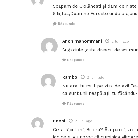
Scăpam de Ciolănesti și dam de niste ța
Siliștea,Doamne Ferește unde a ajuns 
Răspunde
Anonimanommani
2 luni ago
Sugaciule ,dute dreacu de scursura 
Răspunde
Rambo
2 luni ago
Nu erai tu muit pe ziua de azi! Te-
ca sunt unii nespălați, tu făcându
Răspunde
Poeni
2 luni ago
Ce-a făcut mă Bujoru? Ăia parcă vroi
joc de ei.Au noroc că duminica viitoar