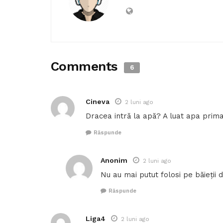
Comments
6
Cineva
2 luni ago
Dracea intră la apă? A luat apa primar
Răspunde
Anonim
2 luni ago
Nu au mai putut folosi pe băieții
Răspunde
Liga4
2 luni ago