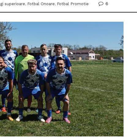
6
igi superioare
,
Fotbal Onoare
,
Fotbal Promotie