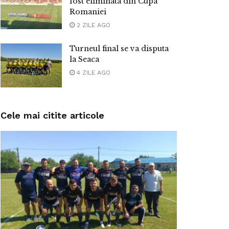
fost eliminata din Cupa
Romaniei
2 ZILE AGO
Turneul final se va disputa
la Seaca
4 ZILE AGO
Cele mai citite articole