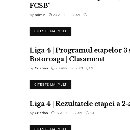
FCSB”
by
admin
23 APRILIE, 2021
1
DETAILS
CITESTE MAI MULT
Liga 4 | Programul etapelor 3 
FOTBAL LIGA IV
Botoroaga | Clasament
by
Cristian
20 APRILIE, 2021
2
DETAILS
CITESTE MAI MULT
Liga 4 | Rezultatele etapei a 2-
FOTBAL LIGA IV
by
Cristian
18 APRILIE, 2021
24
DETAILS
CITESTE MAI MULT