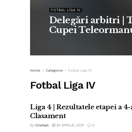
FOTBAL LIGA IV
Delegări arbitri | 
Cupei Teleorman
Home
Categorie
Fotbal Liga IV
Fotbal Liga IV
Liga 4 | Rezultatele etapei a 4
FOTBAL LIGA IV
Clasament
by
Cristian
25 APRILIE, 2021
0