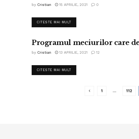
by
Cristian
15 APRILIE, 2021
0
DETAILS
CITESTE MAI MULT
Programul meciurilor care d
FOTBAL LIGA IV
by
Cristian
13 APRILIE, 2021
12
DETAILS
CITESTE MAI MULT
1
…
112