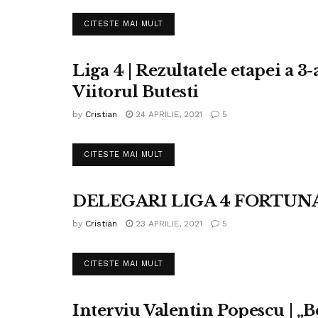
DETAILS
CITESTE MAI MULT
Liga 4 | Rezultatele etapei a 3
FOTBAL LIGA IV
Viitorul Butesti
by
Cristian
24 APRILIE, 2021
5
DETAILS
CITESTE MAI MULT
DELEGARI LIGA 4 FORTUNA 
FOTBAL LIGA IV
by
Cristian
23 APRILIE, 2021
5
DETAILS
CITESTE MAI MULT
Interviu Valentin Popescu | „Be
FOTBAL LIGA IV