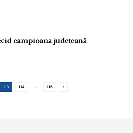
ecid campioana județeană
113
114
…
116