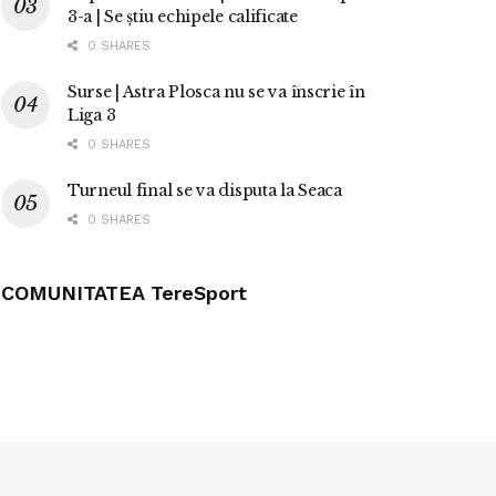
3-a | Se știu echipele calificate
0 SHARES
Surse | Astra Plosca nu se va înscrie în
Liga 3
0 SHARES
Turneul final se va disputa la Seaca
0 SHARES
COMUNITATEA TereSport