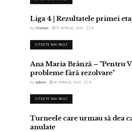
Liga 4 | Rezultatele primei et
FOTBAL LIGA IV
by
Cristian
17 APRILIE, 2021
9
DETAILS
CITESTE MAI MULT
Ana Maria Brânză – "Pentru V
FOTBAL LIGA IV
probleme fără rezolvare"
by
admin
16 APRILIE, 2021
8
DETAILS
CITESTE MAI MULT
Turneele care urmau să dea ca
FOTBAL LIGA IV
anulate