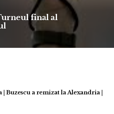
Turneul final al
ul
-a | Buzescu a remizat la Alexandria |