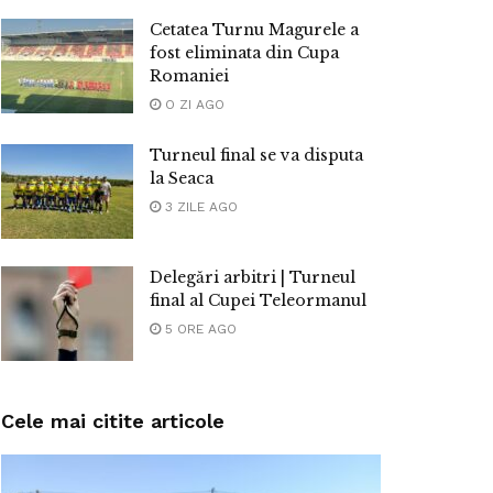
Cetatea Turnu Magurele a
fost eliminata din Cupa
Romaniei
O ZI AGO
Turneul final se va disputa
la Seaca
3 ZILE AGO
Delegări arbitri | Turneul
final al Cupei Teleormanul
5 ORE AGO
Cele mai citite articole