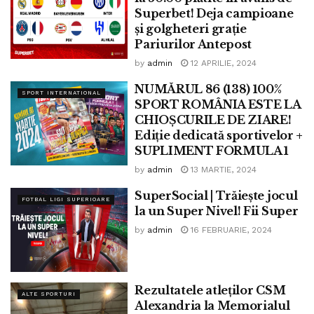
Superbet! Deja campioane
și golgheteri grație
Pariurilor Antepost
by
admin
12 APRILIE, 2024
NUMĂRUL 86 (138) 100%
SPORT INTERNATIONAL
SPORT ROMÂNIA ESTE LA
CHIOȘCURILE DE ZIARE!
Ediție dedicată sportivelor +
SUPLIMENT FORMULA 1
by
admin
13 MARTIE, 2024
SuperSocial | Trăiește jocul
FOTBAL LIGI SUPERIOARE
la un Super Nivel! Fii Super
by
admin
16 FEBRUARIE, 2024
Rezultatele atleților CSM
ALTE SPORTURI
Alexandria la Memorialul