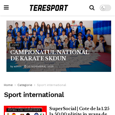
JUDO
CAMPIONATUL NATIONAL
DE KARATE SKDUN
by
admin
20 NOIEMBRIE, 2025
Home
Categorie
Sport international
Sport international
SuperSocial | Cote de la 1.25
FOTBAL LIGI SUPERIOARE
la 50.00 plătite în avans de