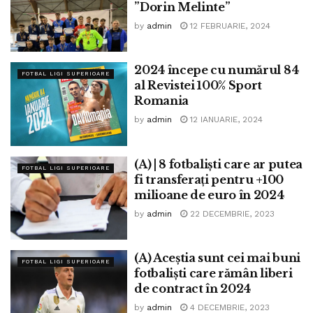
”Dorin Melinte”
by
admin
12 FEBRUARIE, 2024
2024 începe cu numărul 84
FOTBAL LIGI SUPERIOARE
al Revistei 100% Sport
Romania
by
admin
12 IANUARIE, 2024
(A) | 8 fotbaliști care ar putea
FOTBAL LIGI SUPERIOARE
fi transferați pentru +100
milioane de euro în 2024
by
admin
22 DECEMBRIE, 2023
(A) Aceștia sunt cei mai buni
FOTBAL LIGI SUPERIOARE
fotbaliști care rămân liberi
de contract în 2024
by
admin
4 DECEMBRIE, 2023