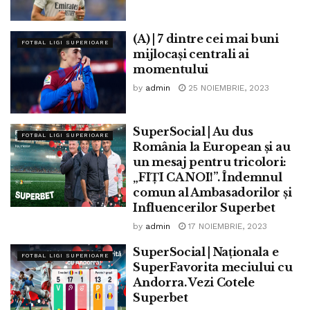
(A) | 7 dintre cei mai buni
FOTBAL LIGI SUPERIOARE
mijlocași centrali ai
momentului
by
admin
25 NOIEMBRIE, 2023
SuperSocial | Au dus
FOTBAL LIGI SUPERIOARE
România la European și au
un mesaj pentru tricolori:
„FIȚI CA NOI!”. Îndemnul
comun al Ambasadorilor și
Influencerilor Superbet
by
admin
17 NOIEMBRIE, 2023
SuperSocial | Naționala e
FOTBAL LIGI SUPERIOARE
SuperFavorita meciului cu
Andorra. Vezi Cotele
Superbet