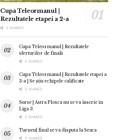
Cupa Teleormanul |
Rezultatele etapei a 2-a
0 SHARES
Cupa Teleormanul | Rezultatele
sferturilor de finală
0 SHARES
Cupa Teleormanul | Rezultatele etapei a
3-a | Se știu echipele calificate
0 SHARES
Surse | Astra Plosca nu se va înscrie în
Liga 3
0 SHARES
Turneul final se va disputa la Seaca
0 SHARES