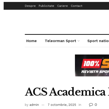
Despre
Publicitate
Cariere
Contact
Home
Teleorman Sport
Sport natio
ACS Academica 
0
by
admin
7 octombrie, 2025
in