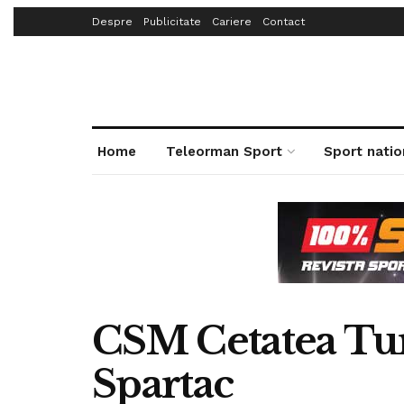
Despre
Publicitate
Cariere
Contact
Home
Teleorman Sport
Sport natio
CSM Cetatea Tur
Spartac