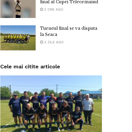
final al Cupei Teleormanul
3 ORE AGO
Turneul final se va disputa
la Seaca
3 ZILE AGO
Cele mai citite articole