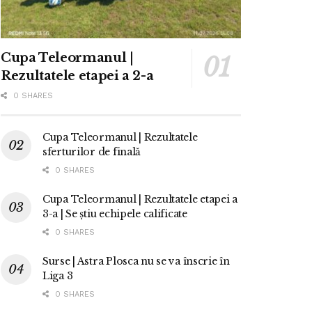
Cupa Teleormanul |
Rezultatele etapei a 2-a
0 SHARES
Cupa Teleormanul | Rezultatele
sferturilor de finală
0 SHARES
Cupa Teleormanul | Rezultatele etapei a
3-a | Se știu echipele calificate
0 SHARES
Surse | Astra Plosca nu se va înscrie în
Liga 3
0 SHARES